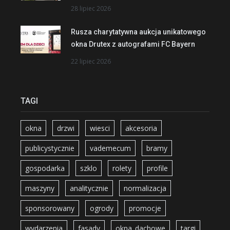
28 lipiec 2026
Rusza charytatywna aukcja unikatowego
okna Drutex z autografami FC Bayern
22 lipiec 2026
TAGI
okna
drzwi
wiesci
akcesoria
publicystycznie
vademecum
bramy
gospodarka
szklo
rolety
profile
maszyny
analitycznie
normalizacja
sponsorowany
ogrody
promocje
wydarzenia
fasady
okna_dachowe
targi