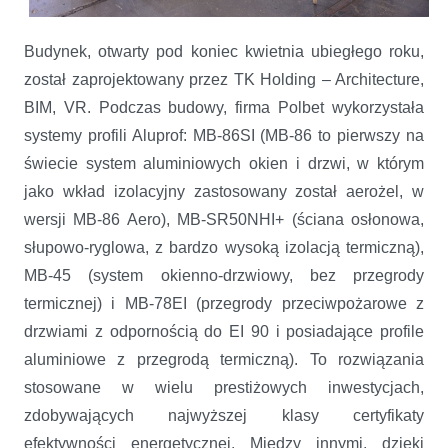
Budynek, otwarty pod koniec kwietnia ubiegłego roku,
został zaprojektowany przez TK Holding – Architecture,
BIM, VR. Podczas budowy, firma Polbet wykorzystała
systemy profili Aluprof: MB-86SI (MB-86 to pierwszy na
świecie system aluminiowych okien i drzwi, w którym
jako wkład izolacyjny zastosowany został aerożel, w
wersji MB-86 Aero), MB-SR50NHI+ (ściana osłonowa,
słupowo-ryglowa, z bardzo wysoką izolacją termiczną),
MB-45 (system okienno-drzwiowy, bez przegrody
termicznej) i MB-78EI (przegrody przeciwpożarowe z
drzwiami z odpornością do EI 90 i posiadające profile
aluminiowe z przegrodą termiczną). To rozwiązania
stosowane w wielu prestiżowych inwestycjach,
zdobywających najwyższej klasy certyfikaty
efektywności energetycznej. Między innymi, dzięki