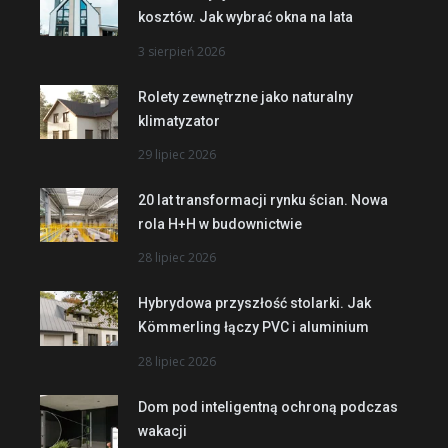
kosztów. Jak wybrać okna na lata
3 sierpień 2026
Rolety zewnętrzne jako naturalny
klimatyzator
29 lipiec 2026
20 lat transformacji rynku ścian. Nowa
rola H+H w budownictwie
28 lipiec 2026
Hybrydowa przyszłość stolarki. Jak
Kömmerling łączy PVC i aluminium
28 lipiec 2026
Dom pod inteligentną ochroną podczas
wakacji