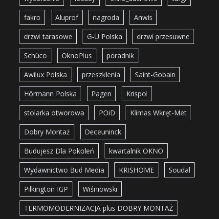
fakro
Aluprof
nagroda
Anwis
drzwi tarasowe
G-U Polska
drzwi przesuwne
Schüco
OknoPlus
poradnik
Awilux Polska
przeszklenia
Saint-Gobain
Hörmann Polska
Pagen
Krispol
stolarka otworowa
POiD
Klimas Wkręt-Met
Dobry Montaż
Deceuninck
Budujesz Dla Pokoleń
kwartalnik OKNO
Wydawnictwo Bud Media
KRISHOME
Soudal
Pilkington IGP
Wiśniowski
TERMOMODERNIZACJA plus DOBRY MONTAŻ