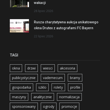
wakacji
28 lipiec 2026
Rusza charytatywna aukcja unikatowego
okna Drutex z autografami FC Bayern
22 lipiec 2026
TAGI
okna
drzwi
wiesci
akcesoria
publicystycznie
vademecum
bramy
gospodarka
szklo
rolety
profile
maszyny
analitycznie
normalizacja
sponsorowany
ogrody
promocje