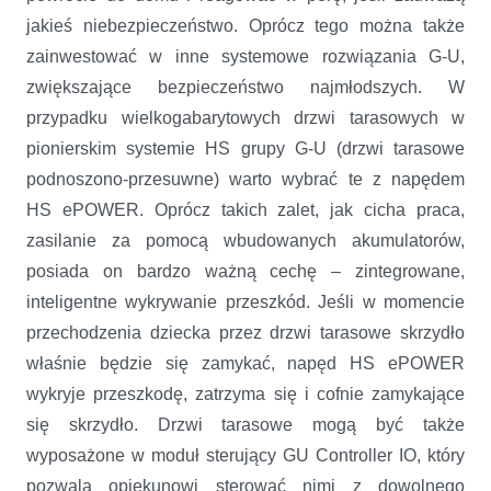
jakieś niebezpieczeństwo. Oprócz tego można także
zainwestować w inne systemowe rozwiązania G-U,
zwiększające bezpieczeństwo najmłodszych. W
przypadku wielkogabarytowych drzwi tarasowych w
pionierskim systemie HS grupy G-U (drzwi tarasowe
podnoszono-przesuwne) warto wybrać te z napędem
HS ePOWER. Oprócz takich zalet, jak cicha praca,
zasilanie za pomocą wbudowanych akumulatorów,
posiada on bardzo ważną cechę – zintegrowane,
inteligentne wykrywanie przeszkód. Jeśli w momencie
przechodzenia dziecka przez drzwi tarasowe skrzydło
właśnie będzie się zamykać, napęd HS ePOWER
wykryje przeszkodę, zatrzyma się i cofnie zamykające
się skrzydło. Drzwi tarasowe mogą być także
wyposażone w moduł sterujący GU Controller IO, który
pozwala opiekunowi sterować nimi z dowolnego