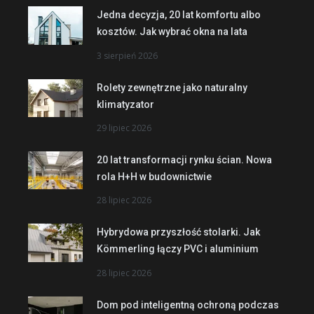
Jedna decyzja, 20 lat komfortu albo
kosztów. Jak wybrać okna na lata
3 sierpień 2026
Rolety zewnętrzne jako naturalny
klimatyzator
29 lipiec 2026
20 lat transformacji rynku ścian. Nowa
rola H+H w budownictwie
28 lipiec 2026
Hybrydowa przyszłość stolarki. Jak
Kömmerling łączy PVC i aluminium
28 lipiec 2026
Dom pod inteligentną ochroną podczas