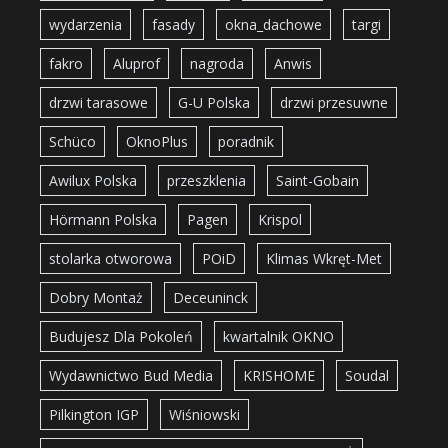
wydarzenia
fasady
okna_dachowe
targi
fakro
Aluprof
nagroda
Anwis
drzwi tarasowe
G-U Polska
drzwi przesuwne
Schüco
OknoPlus
poradnik
Awilux Polska
przeszklenia
Saint-Gobain
Hörmann Polska
Pagen
Krispol
stolarka otworowa
POiD
Klimas Wkręt-Met
Dobry Montaż
Deceuninck
Budujesz Dla Pokoleń
kwartalnik OKNO
Wydawnictwo Bud Media
KRISHOME
Soudal
Pilkington IGP
Wiśniowski