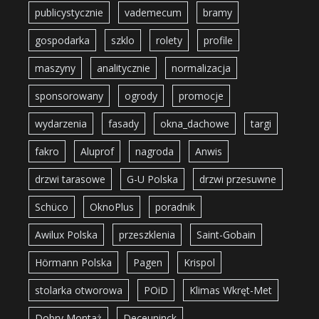
publicystycznie
vademecum
bramy
gospodarka
szklo
rolety
profile
maszyny
analitycznie
normalizacja
sponsorowany
ogrody
promocje
wydarzenia
fasady
okna_dachowe
targi
fakro
Aluprof
nagroda
Anwis
drzwi tarasowe
G-U Polska
drzwi przesuwne
Schüco
OknoPlus
poradnik
Awilux Polska
przeszklenia
Saint-Gobain
Hörmann Polska
Pagen
Krispol
stolarka otworowa
POiD
Klimas Wkręt-Met
Dobry Montaż
Deceuninck