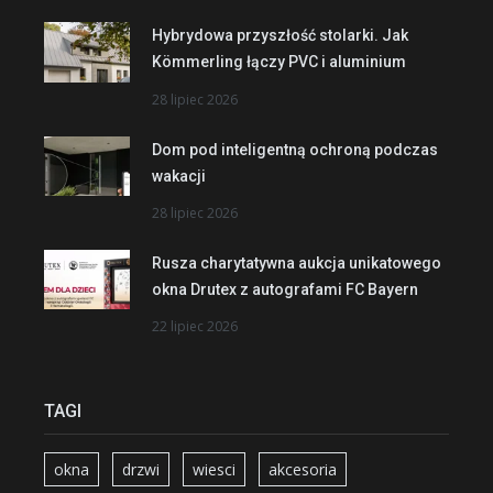
Hybrydowa przyszłość stolarki. Jak
Kömmerling łączy PVC i aluminium
28 lipiec 2026
Dom pod inteligentną ochroną podczas
wakacji
28 lipiec 2026
Rusza charytatywna aukcja unikatowego
okna Drutex z autografami FC Bayern
22 lipiec 2026
TAGI
okna
drzwi
wiesci
akcesoria