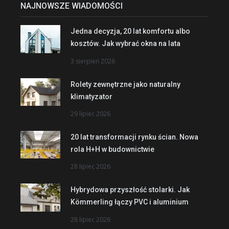
NAJNOWSZE WIADOMOŚCI
Jedna decyzja, 20 lat komfortu albo
kosztów. Jak wybrać okna na lata
3 sierpień 2026
Rolety zewnętrzne jako naturalny
klimatyzator
29 lipiec 2026
20 lat transformacji rynku ścian. Nowa
rola H+H w budownictwie
28 lipiec 2026
Hybrydowa przyszłość stolarki. Jak
Kömmerling łączy PVC i aluminium
28 lipiec 2026