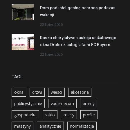
Dom pod inteligentną ochroną podczas
wakacji
28 lipiec 2026
Rusza charytatywna aukcja unikatowego
okna Drutex z autografami FC Bayern
22 lipiec 2026
TAGI
okna
drzwi
wiesci
akcesoria
publicystycznie
vademecum
bramy
gospodarka
szklo
rolety
profile
maszyny
analitycznie
normalizacja