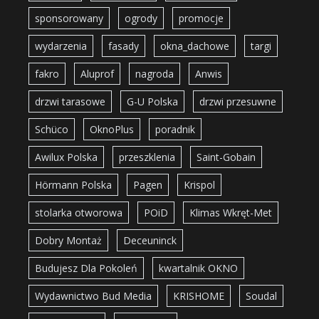
sponsorowany
ogrody
promocje
wydarzenia
fasady
okna_dachowe
targi
fakro
Aluprof
nagroda
Anwis
drzwi tarasowe
G-U Polska
drzwi przesuwne
Schüco
OknoPlus
poradnik
Awilux Polska
przeszklenia
Saint-Gobain
Hörmann Polska
Pagen
Krispol
stolarka otworowa
POiD
Klimas Wkręt-Met
Dobry Montaż
Deceuninck
Budujesz Dla Pokoleń
kwartalnik OKNO
Wydawnictwo Bud Media
KRISHOME
Soudal