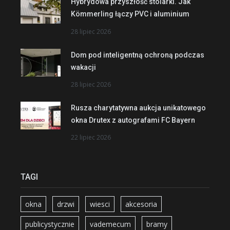
Hybrydowa przyszłość stolarki. Jak
Kömmerling łączy PVC i aluminium
28 lipiec 2026
Dom pod inteligentną ochroną podczas
wakacji
28 lipiec 2026
Rusza charytatywna aukcja unikatowego
okna Drutex z autografami FC Bayern
22 lipiec 2026
TAGI
okna
drzwi
wiesci
akcesoria
publicystycznie
vademecum
bramy