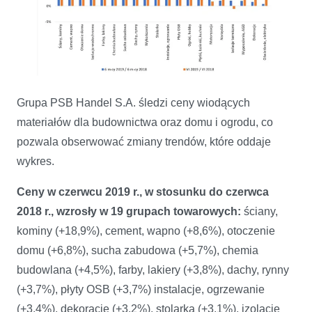
Grupa PSB Handel S.A. śledzi ceny wiodących
Zmiany cen materiałów dla budownictwa oraz domu i ogrodu w
materiałów dla budownictwa oraz domu i ogrodu, co
czerwcu 2019 – analiza PSB
pozwala obserwować zmiany trendów, które oddaje
wykres.
Ceny w czerwcu 2019 r., w stosunku do czerwca
2018 r., wzrosły w 19 grupach towarowych:
ściany,
kominy (+18,9%), cement, wapno (+8,6%), otoczenie
domu (+6,8%), sucha zabudowa (+5,7%), chemia
budowlana (+4,5%), farby, lakiery (+3,8%), dachy, rynny
(+3,7%), płyty OSB (+3,7%) instalacje, ogrzewanie
(+3,4%), dekoracje (+3,2%), stolarka (+3,1%), izolacje