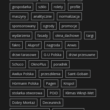
gospodarka
szklo
rolety
profile
maszyny
analitycznie
normalizacja
sponsorowany
ogrody
promocje
wydarzenia
fasady
okna_dachowe
targi
fakro
Aluprof
nagroda
Anwis
drzwi tarasowe
G-U Polska
drzwi przesuwne
Schüco
OknoPlus
poradnik
Awilux Polska
przeszklenia
Saint-Gobain
Hörmann Polska
Pagen
Krispol
stolarka otworowa
POiD
Klimas Wkręt-Met
Dobry Montaż
Deceuninck