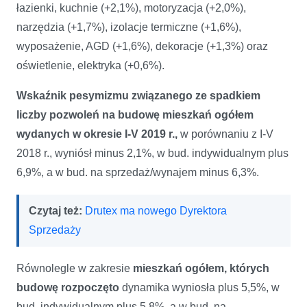
łazienki, kuchnie (+2,1%), motoryzacja (+2,0%),
narzędzia (+1,7%), izolacje termiczne (+1,6%),
wyposażenie, AGD (+1,6%), dekoracje (+1,3%) oraz
oświetlenie, elektryka (+0,6%).
Wskaźnik pesymizmu związanego ze spadkiem
liczby pozwoleń na budowę mieszkań ogółem
wydanych w okresie I-V 2019 r.,
w porównaniu z I-V
2018 r., wyniósł minus 2,1%, w bud. indywidualnym plus
6,9%, a w bud. na sprzedaż/wynajem minus 6,3%.
Czytaj też:
Drutex ma nowego Dyrektora
Sprzedaży
Równolegle w zakresie
mieszkań ogółem, których
budowę rozpoczęto
dynamika wyniosła plus 5,5%, w
bud. indywidualnym plus 5,8%, a w bud. na