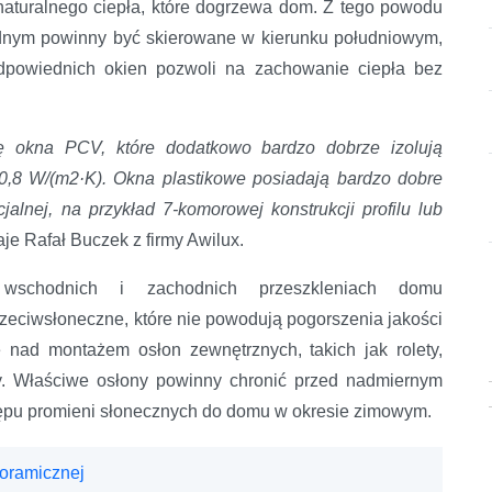
aturalnego ciepła, które dogrzewa dom. Z tego powodu
dnym powinny być skierowane w kierunku południowym,
dpowiednich okien pozwoli na zachowanie ciepła bez
 okna PCV, które dodatkowo bardzo dobrze izolują
0,8 W/(m2·K). Okna plastikowe posiadają bardzo dobre
alnej, na przykład 7-komorowej konstrukcji profilu lub
aje Rafał Buczek z firmy Awilux.
wschodnich i zachodnich przeszkleniach domu
eciwsłoneczne, które nie powodują pogorszenia jakości
 nad montażem osłon zewnętrznych, takich jak rolety,
izy. Właściwe osłony powinny chronić przed nadmiernym
tępu promieni słonecznych do domu w okresie zimowym.
noramicznej