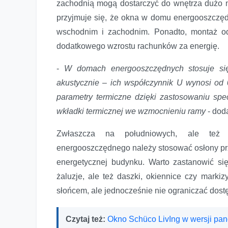
zachodnią mogą dostarczyć do wnętrza dużo n
przyjmuje się, że okna w domu energooszczę
wschodnim i zachodnim. Ponadto, montaż o
dodatkowego wzrostu rachunków za energię.
-
W domach energooszczędnych stosuje się
akustycznie – ich współczynnik U wynosi od 
parametry termiczne dzięki zastosowaniu specj
wkładki termicznej we wzmocnieniu ramy
- dod
Zwłaszcza na południowych, ale też 
energooszczędnego należy stosować osłony prz
energetycznej budynku. Warto zastanowić się
żaluzje, ale też daszki, okiennice czy mark
słońcem, ale jednocześnie nie ograniczać dos
Czytaj też:
Okno Schüco LivIng w wersji pa