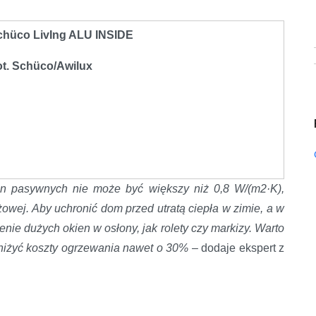
chüco LivIng ALU INSIDE
ot. Schüco/Awilux
en pasywnych nie może być większy niż 0,8 W/(m2·K),
owej. Aby uchronić dom przed utratą ciepła w zimie, a w
nie dużych okien w osłony, jak rolety czy markizy. Warto
bniżyć koszty ogrzewania nawet o 30%
– dodaje ekspert z