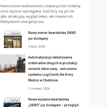
Nowoczesne budownictwo stawia przed stolarką
coraz wyższe wymagania. Dziś liczy się już nie
tylko atrakcyjny wygląd okien, ale również ich
efektywność energetyczna
Nowy numer kwartalnika OKNO
już dostępny.
6 lipiec 2026
Automatyzacja składowania
materiałów długich w produkcji
stolarki otworowej - wdrożenie
systemu LogiComb dla firmy
Medos w Chełmnie
1 czerwiec 2026
Nowe wydanie kwartalnika
„OKNO” już dostępne – przegląd