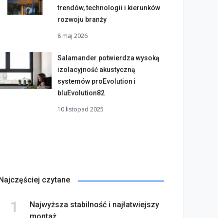
trendów, technologii i kierunków
rozwoju branży
8 maj 2026
Salamander potwierdza wysoką
izolacyjność akustyczną
systemów proEvolution i
bluEvolution82
10 listopad 2025
Najczęściej czytane
Najwyższa stabilność i najłatwiejszy
montaż