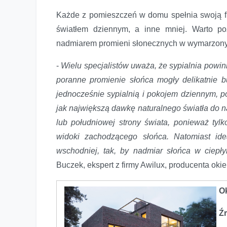
Każde z pomieszczeń w domu spełnia swoją fun
światłem dziennym, a inne mniej. Warto po
nadmiarem promieni słonecznych w wymarzonyc
-
Wielu
specjalistów uważa, że sypialnia powin
poranne promienie słońca mogły delikatnie b
jednocześnie sypialnią i pokojem dziennym, 
jak największą dawkę naturalnego światła do n
lub południowej strony świata, ponieważ tylk
widoki zachodzącego słońca. Natomiast ide
wschodniej, tak, by nadmiar słońca w ciepły
Buczek, ekspert z firmy Awilux, producenta okie
O
Źr