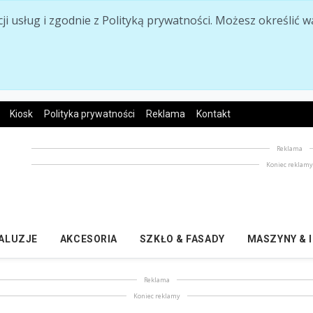
acji usług i zgodnie z Polityką prywatności. Możesz określi
Kiosk
Polityka prywatności
Reklama
Kontakt
Reklama
Koniec reklam
ŻALUZJE
AKCESORIA
SZKŁO & FASADY
MASZYNY & 
Reklama
Koniec reklamy