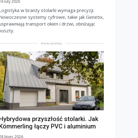
16 luty 2026
Logistyka w branży stolarki wymaga precyzji.
Nowoczesne systemy cyfrowe, takie jak Genetix,
usprawniają transport okien i drzwi, obniżając
koszty.
Koniec promocji
Hybrydowa przyszłość stolarki. Jak
Kömmerling łączy PVC i aluminium
28 lipiec 2026