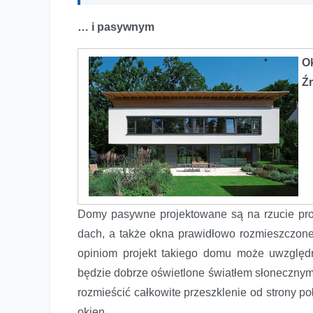
… i pasywnym
O
Ź
Domy pasywne projektowane są na rzucie pros
dach, a także okna prawidłowo rozmieszczo
opiniom projekt takiego domu może uwzględn
będzie dobrze oświetlone światłem słoneczny
rozmieścić całkowite przeszklenie od strony p
okien.