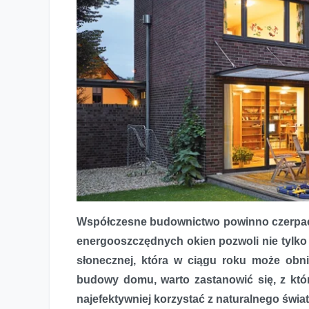
Współczesne budownictwo powinno czerpać 
Na cztery strony świata – jak rozplanować okna w projek
energooszczędnych okien pozwoli nie tylko i
słonecznej, która w ciągu roku może obni
budowy domu, warto zastanowić się, z któr
najefektywniej korzystać z naturalnego świat