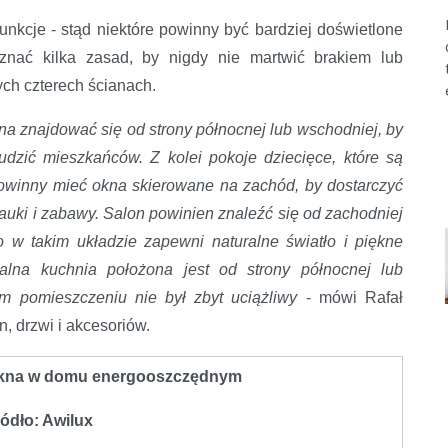
kcje - stąd niektóre powinny być bardziej doświetlone
znać kilka zasad, by nigdy nie martwić brakiem lub
h czterech ścianach.
na znajdować się od strony północnej lub wschodniej, by
udzić mieszkańców. Z kolei pokoje dziecięce, które są
powinny mieć okna skierowane na zachód, by dostarczyć
auki i zabawy. Salon powinien znaleźć się od zachodniej
o w takim układzie zapewni naturalne światło i piękne
alna kuchnia położona jest od strony północnej lub
m pomieszczeniu nie był zbyt uciążliwy
- mówi Rafał
n, drzwi i akcesoriów.
kna w domu energooszczędnym
ódło: Awilux