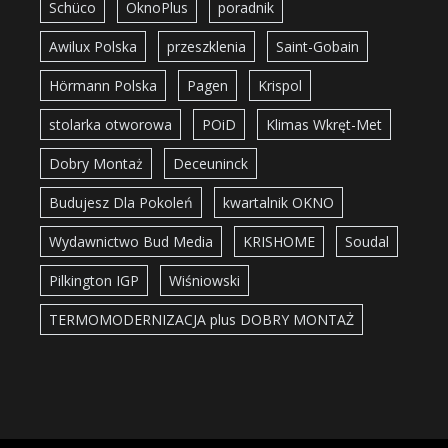
Schüco
OknoPlus
poradnik
Awilux Polska
przeszklenia
Saint-Gobain
Hörmann Polska
Pagen
Krispol
stolarka otworowa
POiD
Klimas Wkręt-Met
Dobry Montaż
Deceuninck
Budujesz Dla Pokoleń
kwartalnik OKNO
Wydawnictwo Bud Media
KRISHOME
Soudal
Pilkington IGP
Wiśniowski
TERMOMODERNIZACJA plus DOBRY MONTAŻ