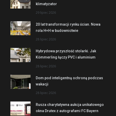
klimatyzator
29 lipiec 2026
20 lat transformacji rynku ścian. Nowa
rola H+H w budownictwie
28 lipiec 2026
Hybrydowa przyszłość stolarki. Jak
Kömmerling łączy PVC i aluminium
28 lipiec 2026
Dom pod inteligentną ochroną podczas
wakacji
28 lipiec 2026
Rusza charytatywna aukcja unikatowego
okna Drutex z autografami FC Bayern