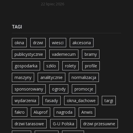
22 lipiec 2026
TAGI
okna
drzwi
wiesci
akcesoria
publicystycznie
vademecum
bramy
gospodarka
szklo
rolety
profile
maszyny
analitycznie
normalizacja
sponsorowany
ogrody
promocje
wydarzenia
fasady
okna_dachowe
targi
fakro
Aluprof
nagroda
Anwis
drzwi tarasowe
G-U Polska
drzwi przesuwne