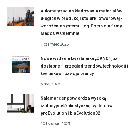
Automatyzacja składowania materiałów
długich w produkcji stolarki otworowej -
wdrożenie systemu LogiComb dla firmy
Medos w Chełmnie
1 czerwiec 2026
Nowe wydanie kwartalnika „OKNO” już
dostępne – przegląd trendów, technologii i
kierunków rozwoju branży
8 maj 2026
Salamander potwierdza wysoką
izolacyjność akustyczną systemów
proEvolution i bluEvolution82
10 listopad 2025