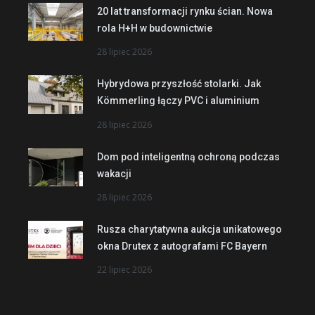
20 lat transformacji rynku ścian. Nowa
rola H+H w budownictwie
28 lipiec 2026
Hybrydowa przyszłość stolarki. Jak
Kömmerling łączy PVC i aluminium
28 lipiec 2026
Dom pod inteligentną ochroną podczas
wakacji
28 lipiec 2026
Rusza charytatywna aukcja unikatowego
okna Drutex z autografami FC Bayern
22 lipiec 2026