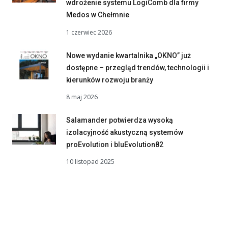
wdrożenie systemu LogiComb dla firmy
Medos w Chełmnie
1 czerwiec 2026
Nowe wydanie kwartalnika „OKNO” już
dostępne – przegląd trendów, technologii i
kierunków rozwoju branży
8 maj 2026
Salamander potwierdza wysoką
izolacyjność akustyczną systemów
proEvolution i bluEvolution82
10 listopad 2025