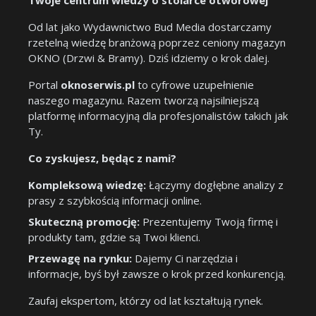
Twoje centrum wiedzy o stolarce otworowej
Od lat jako Wydawnictwo Bud Media dostarczamy
rzetelną wiedzę branżową poprzez ceniony magazyn
OKNO (Drzwi & Bramy). Dziś idziemy o krok dalej.
Portal
oknoserwis.pl
to cyfrowe uzupełnienie
naszego magazynu. Razem tworzą najsilniejszą
platformę informacyjną dla profesjonalistów takich jak
Ty.
Co zyskujesz, będąc z nami?
Kompleksową wiedzę:
Łączymy dogłębne analizy z
prasy z szybkością informacji online.
Skuteczną promocję:
Prezentujemy Twoją firmę i
produkty tam, gdzie są Twoi klienci.
Przewagę na rynku:
Dajemy Ci narzędzia i
informacje, byś był zawsze o krok przed konkurencją.
Zaufaj ekspertom, którzy od lat kształtują rynek.