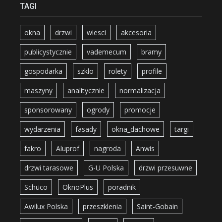
TAGI
okna
drzwi
wiesci
akcesoria
publicystycznie
vademecum
bramy
gospodarka
szklo
rolety
profile
maszyny
analitycznie
normalizacja
sponsorowany
ogrody
promocje
wydarzenia
fasady
okna_dachowe
targi
fakro
Aluprof
nagroda
Anwis
drzwi tarasowe
G-U Polska
drzwi przesuwne
Schüco
OknoPlus
poradnik
Awilux Polska
przeszklenia
Saint-Gobain