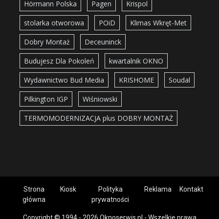
Hörmann Polska
Pagen
Krispol
stolarka otworowa
POiD
Klimas Wkręt-Met
Dobry Montaż
Deceuninck
Budujesz Dla Pokoleń
kwartalnik OKNO
Wydawnictwo Bud Media
KRISHOME
Soudal
Pilkington IGP
Wiśniowski
TERMOMODERNIZACJA plus DOBRY MONTAŻ
Strona
Kiosk
Polityka
Reklama
Kontakt
główna
prywatności
Copyright © 1994 - 2026 Oknoserwis.pl - Wszelkie prawa