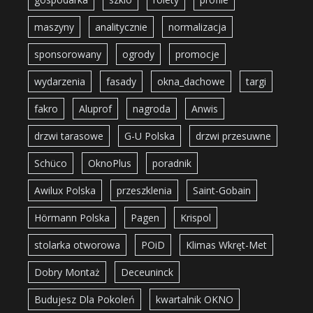
maszyny
analitycznie
normalizacja
sponsorowany
ogrody
promocje
wydarzenia
fasady
okna_dachowe
targi
fakro
Aluprof
nagroda
Anwis
drzwi tarasowe
G-U Polska
drzwi przesuwne
Schüco
OknoPlus
poradnik
Awilux Polska
przeszklenia
Saint-Gobain
Hörmann Polska
Pagen
Krispol
stolarka otworowa
POiD
Klimas Wkręt-Met
Dobry Montaż
Deceuninck
Budujesz Dla Pokoleń
kwartalnik OKNO