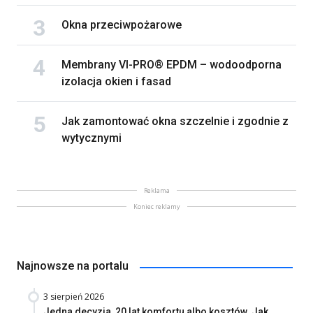
Okna przeciwpożarowe
Membrany VI-PRO® EPDM – wodoodporna
izolacja okien i fasad
Jak zamontować okna szczelnie i zgodnie z
wytycznymi
Reklama
Koniec reklamy
Najnowsze na portalu
3 sierpień 2026
Jedna decyzja, 20 lat komfortu albo kosztów. Jak