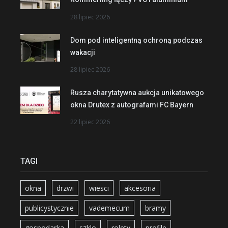
28 lipiec 2026
Dom pod inteligentną ochroną podczas
wakacji
28 lipiec 2026
Rusza charytatywna aukcja unikatowego
okna Drutex z autografami FC Bayern
22 lipiec 2026
TAGI
okna
drzwi
wiesci
akcesoria
publicystycznie
vademecum
bramy
gospodarka
szklo
rolety
profile