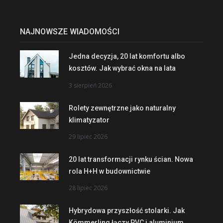
NAJNOWSZE WIADOMOŚCI
Jedna decyzja, 20 lat komfortu albo
kosztów. Jak wybrać okna na lata
3 sierpień 2026
Rolety zewnętrzne jako naturalny
klimatyzator
29 lipiec 2026
20 lat transformacji rynku ścian. Nowa
rola H+H w budownictwie
28 lipiec 2026
Hybrydowa przyszłość stolarki. Jak
Kömmerling łączy PVC i aluminium