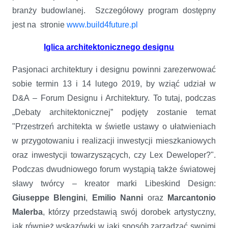
branży budowlanej. Szczegółowy program dostępny
jest na stronie
www.build4future.pl
Iglica architektonicznego designu
Pasjonaci architektury i designu powinni zarezerwować
sobie termin 13 i 14 lutego 2019, by wziąć udział w
D&A – Forum Designu i Architektury. To tutaj, podczas
„Debaty architektonicznej” podjęty zostanie temat
"Przestrzeń architekta w świetle ustawy o ułatwieniach
w przygotowaniu i realizacji inwestycji mieszkaniowych
oraz inwestycji towarzyszących, czy Lex Deweloper?".
Podczas dwudniowego forum wystąpią także światowej
sławy twórcy – kreator marki Libeskind Design:
Giuseppe Blengini
,
Emilio Nanni
oraz
Marcantonio
Malerba
, którzy przedstawią swój dorobek artystyczny,
jak również wskazówki w jaki sposób zarządzać swoimi