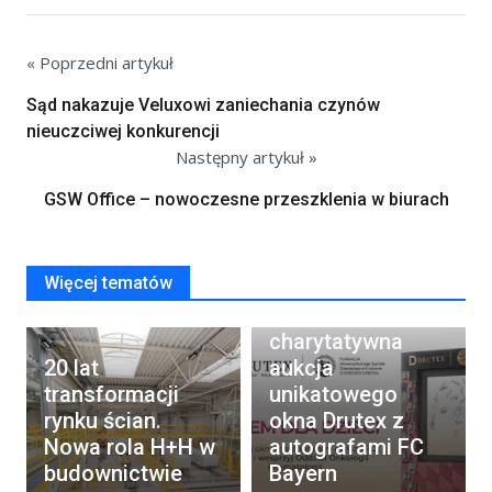
« Poprzedni artykuł
Sąd nakazuje Veluxowi zaniechania czynów
nieuczciwej konkurencji
Następny artykuł »
GSW Office – nowoczesne przeszklenia w biurach
Więcej tematów
Rusza
charytatywna
20 lat
aukcja
transformacji
unikatowego
rynku ścian.
okna Drutex z
Nowa rola H+H w
autografami FC
budownictwie
Bayern