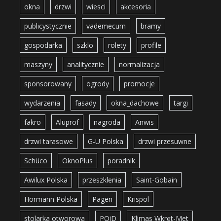
okna
drzwi
wiesci
akcesoria
publicystycznie
vademecum
bramy
gospodarka
szklo
rolety
profile
maszyny
analitycznie
normalizacja
sponsorowany
ogrody
promocje
wydarzenia
fasady
okna_dachowe
targi
fakro
Aluprof
nagroda
Anwis
drzwi tarasowe
G-U Polska
drzwi przesuwne
Schüco
OknoPlus
poradnik
Awilux Polska
przeszklenia
Saint-Gobain
Hörmann Polska
Pagen
Krispol
stolarka otworowa
POiD
Klimas Wkręt-Met