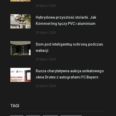
28 lipiec 2026
Hybrydowa przyszłość stolarki. Jak
Kömmerling łączy PVC i aluminium
28 lipiec 2026
Dom pod inteligentną ochroną podczas
wakacji
28 lipiec 2026
Rusza charytatywna aukcja unikatowego
okna Drutex z autografami FC Bayern
22 lipiec 2026
TAGI