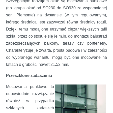
Szczególnym rodzajem okuć są mocowania punktowe
(np. grupa okuć od SO230 do SO930 ze wspomnianej
serii Piemonte) na dystansie (w tym regulowanym),
którego średnica jest zazwyczaj równa średnicy rotuli.
Dzięki temu mogą one utrzymać ciężar większych tafli
szkła, przez co stosuje się je m.in. do montażu balustrad
zabezpieczających balkony, tarasy czy portfenetry.
Charakteryzuje je zwarta, prosta budowa i w zależności
od wybranego wariantu, mogą być one mocowane na
taflach o grubości nawet 21.52 mm.
Przeszklone zadaszenia
Mocowania punktowe to
odpowiednie rozwiązanie
również w przypadku
szklanych zadaszeń