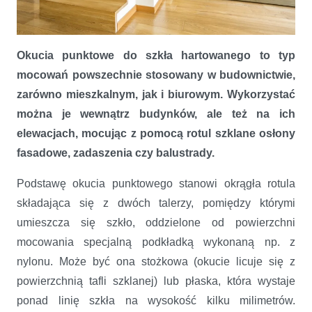
Rodzaje okuć punktowych i ich możliwe zastosowanie
Okucia punktowe do szkła hartowanego to typ
mocowań powszechnie stosowany w budownictwie,
zarówno mieszkalnym, jak i biurowym. Wykorzystać
można je wewnątrz budynków, ale też na ich
elewacjach, mocując z pomocą rotul szklane osłony
fasadowe, zadaszenia czy balustrady.
Podstawę okucia punktowego stanowi okrągła rotula
składająca się z dwóch talerzy, pomiędzy którymi
umieszcza się szkło, oddzielone od powierzchni
mocowania specjalną podkładką wykonaną np. z
nylonu. Może być ona stożkowa (okucie licuje się z
powierzchnią tafli szklanej) lub płaska, która wystaje
ponad linię szkła na wysokość kilku milimetrów.