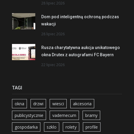
28 lipiec 2026
Dom pod inteligentną ochroną podczas
wakacji
28 lipiec 2026
Rusza charytatywna aukcja unikatowego
okna Drutex z autografami FC Bayern
22 lipiec 2026
TAGI
okna
drzwi
wiesci
akcesoria
publicystycznie
vademecum
bramy
gospodarka
szklo
rolety
profile