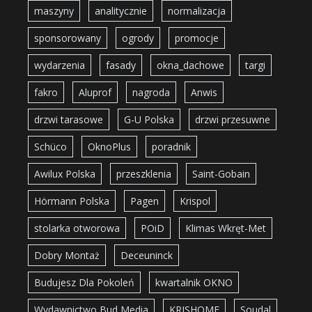
maszyny
analitycznie
normalizacja
sponsorowany
ogrody
promocje
wydarzenia
fasady
okna_dachowe
targi
fakro
Aluprof
nagroda
Anwis
drzwi tarasowe
G-U Polska
drzwi przesuwne
Schüco
OknoPlus
poradnik
Awilux Polska
przeszklenia
Saint-Gobain
Hörmann Polska
Pagen
Krispol
stolarka otworowa
POiD
Klimas Wkręt-Met
Dobry Montaż
Deceuninck
Budujesz Dla Pokoleń
kwartalnik OKNO
Wydawnictwo Bud Media
KRISHOME
Soudal