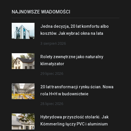
NAJNOWSZE WIADOMOŚCI
Jedna decyzja, 20 lat komfortu albo
kosztów. Jak wybrać okna na lata
3 sierpień 2026
Rolety zewnętrzne jako naturalny
klimatyzator
29 lipiec 2026
20 lat transformacji rynku ścian. Nowa
rola H+H w budownictwie
28 lipiec 2026
Hybrydowa przyszłość stolarki. Jak
Kömmerling łączy PVC i aluminium