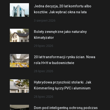
Jedna decyzja, 20 lat komfortu albo
kosztów. Jak wybrać okna na lata
3 sierpień 2026
Rolety zewnętrzne jako naturalny
klimatyzator
29 lipiec 2026
20 lat transformacji rynku ścian. Nowa
rola H+H w budownictwie
28 lipiec 2026
Hybrydowa przyszłość stolarki. Jak
Kömmerling łączy PVC i aluminium
28 lipiec 2026
Dom pod inteligentną ochroną podczas