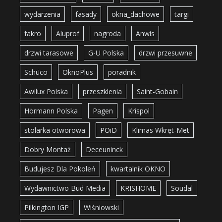
wydarzenia
fasady
okna_dachowe
targi
fakro
Aluprof
nagroda
Anwis
drzwi tarasowe
G-U Polska
drzwi przesuwne
Schüco
OknoPlus
poradnik
Awilux Polska
przeszklenia
Saint-Gobain
Hörmann Polska
Pagen
Krispol
stolarka otworowa
POiD
Klimas Wkręt-Met
Dobry Montaż
Deceuninck
Budujesz Dla Pokoleń
kwartalnik OKNO
Wydawnictwo Bud Media
KRISHOME
Soudal
Pilkington IGP
Wiśniowski