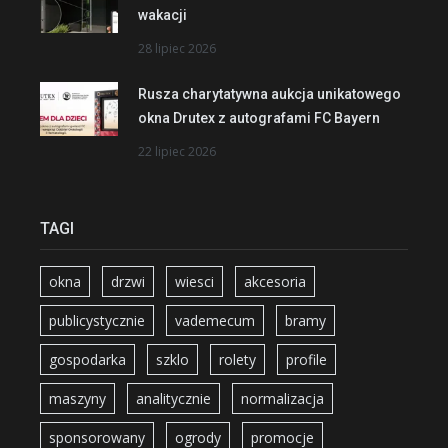
wakacji
28 lipiec 2026
Rusza charytatywna aukcja unikatowego
okna Drutex z autografami FC Bayern
22 lipiec 2026
TAGI
okna
drzwi
wiesci
akcesoria
publicystycznie
vademecum
bramy
gospodarka
szklo
rolety
profile
maszyny
analitycznie
normalizacja
sponsorowany
ogrody
promocje