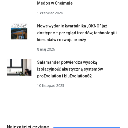
Medos w Chełmnie
1 czerwiec 2026
Nowe wydanie kwartalnika „OKNO” już
dostępne – przegląd trendów, technologii i
kierunków rozwoju branży
8 maj 2026
Salamander potwierdza wysoką
izolacyjność akustyczną systemów
proEvolution i bluEvolution82
10 listopad 2025
Najczęściej czytane