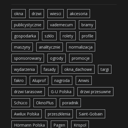
okna
drzwi
wiesci
akcesoria
publicystycznie
vademecum
bramy
gospodarka
szklo
rolety
profile
maszyny
analitycznie
normalizacja
sponsorowany
ogrody
promocje
wydarzenia
fasady
okna_dachowe
targi
fakro
Aluprof
nagroda
Anwis
drzwi tarasowe
G-U Polska
drzwi przesuwne
Schüco
OknoPlus
poradnik
Awilux Polska
przeszklenia
Saint-Gobain
Hörmann Polska
Pagen
Krispol