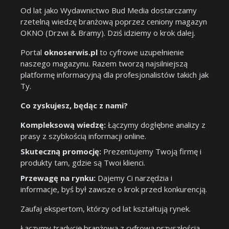
Od lat jako Wydawnictwo Bud Media dostarczamy
rzetelną wiedzę branżową poprzez ceniony magazyn
OKNO (Drzwi & Bramy). Dziś idziemy o krok dalej.
Portal
oknoserwis.pl
to cyfrowe uzupełnienie
naszego magazynu. Razem tworzą najsilniejszą
platformę informacyjną dla profesjonalistów takich jak
Ty.
Co zyskujesz, będąc z nami?
Kompleksową wiedzę:
Łączymy dogłębne analizy z
prasy z szybkością informacji online.
Skuteczną promocję:
Prezentujemy Twoją firmę i
produkty tam, gdzie są Twoi klienci.
Przewagę na rynku:
Dajemy Ci narzędzia i
informacje, byś był zawsze o krok przed konkurencją.
Zaufaj ekspertom, którzy od lat kształtują rynek.
Łączymy tradycję branżową z cyfrową przyszłością.