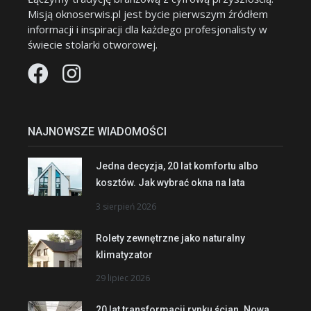
Misją oknoserwis.pl jest bycie pierwszym źródłem
informacji i inspiracji dla każdego profesjonalisty w
świecie stolarki otworowej.
NAJNOWSZE WIADOMOŚCI
Jedna decyzja, 20 lat komfortu albo
kosztów. Jak wybrać okna na lata
3 sierpień 2026
Rolety zewnętrzne jako naturalny
klimatyzator
29 lipiec 2026
20 lat transformacji rynku ścian. Nowa