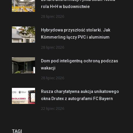
rola H+H w budownictwie
28 lipiec 2026
Hybrydowa przyszłość stolarki. Jak
Kömmerling łączy PVC i aluminium
28 lipiec 2026
Dom pod inteligentną ochroną podczas
wakacji
28 lipiec 2026
Rusza charytatywna aukcja unikatowego
okna Drutex z autografami FC Bayern
22 lipiec 2026
TAGI