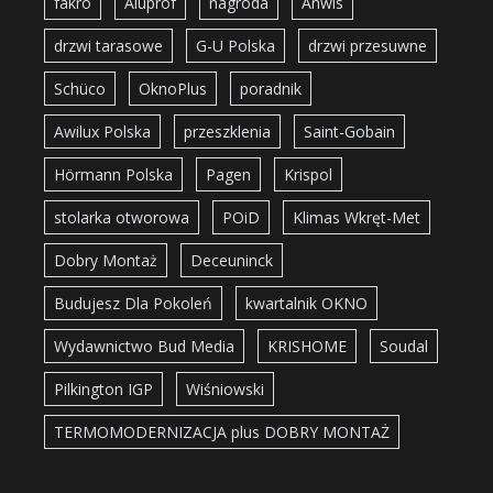
fakro
Aluprof
nagroda
Anwis
drzwi tarasowe
G-U Polska
drzwi przesuwne
Schüco
OknoPlus
poradnik
Awilux Polska
przeszklenia
Saint-Gobain
Hörmann Polska
Pagen
Krispol
stolarka otworowa
POiD
Klimas Wkręt-Met
Dobry Montaż
Deceuninck
Budujesz Dla Pokoleń
kwartalnik OKNO
Wydawnictwo Bud Media
KRISHOME
Soudal
Pilkington IGP
Wiśniowski
TERMOMODERNIZACJA plus DOBRY MONTAŻ