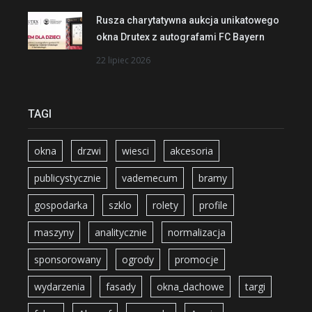
Rusza charytatywna aukcja unikatowego
okna Drutex z autografami FC Bayern
22 lipiec 2026
TAGI
okna
drzwi
wiesci
akcesoria
publicystycznie
vademecum
bramy
gospodarka
szklo
rolety
profile
maszyny
analitycznie
normalizacja
sponsorowany
ogrody
promocje
wydarzenia
fasady
okna_dachowe
targi