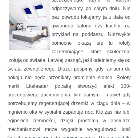
odpoczywamy po całym dniu. Nie
bez powodu lokujemy ją z dala od
gwarnego salonu czy kuchni, na
przykład na poddaszu. Niezwykle
pomocne okażą się tu rolety
zaciemniające, które skutecznie
izolują od światła. Łatwiej zasnąć, jeśli odetniemy się od
świata zewnętrznego. Dłużej pośpimy, gdy rankiem do
pokoju nie będą przenikały promienie słońca. Rolety
marki Liteleader potrafią stworzyć efekt 100-
procentowego zaciemnienia, tym samym – nawet gdy
potrzebujemy regenerującej drzemki w ciągu dnia – w
mgnieniu oka w sypialni zapanuje noc. Kto zaś nie lubi
egipskich ciemności, dzięki prostemu w obsłudze
mechanizmowi może wygodnie wyregulować ilość
światła wpuszczoną do pomieszczenia. Rolety zostały