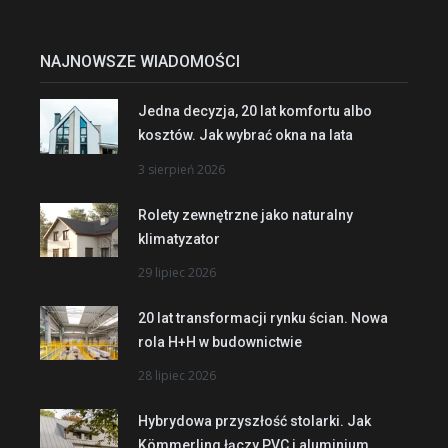
NAJNOWSZE WIADOMOŚCI
Jedna decyzja, 20 lat komfortu albo
kosztów. Jak wybrać okna na lata
3 sierpień 2026
Rolety zewnętrzne jako naturalny
klimatyzator
29 lipiec 2026
20 lat transformacji rynku ścian. Nowa
rola H+H w budownictwie
28 lipiec 2026
Hybrydowa przyszłość stolarki. Jak
Kömmerling łączy PVC i aluminium