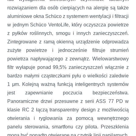
rozwiązaniem dla osób cierpiących na alergię są także
aluminiowe okna Schüco z systemem wentylacji i filtracji
w jednym Schüco VentoLife, który oczyszcza powietrze
z pyłków roślinnych, smogu i innych zanieczyszczeń.
Zintegrowane z ramą okienną urządzenie odprowadza
zużyte powietrze i jednocześnie filtruje strumień
powietrza napływającego z zewnątrz. Wielowarstwowy
filtr wyłapuje ponad 99,5% zanieczyszczeń włącznie z
bardzo małymi cząsteczkami pyłu o wielkości zaledwie
1 μm. Kolejną ważną funkcją inteligentnych systemów
jest zapewnianie poczucia bezpieczeństwa.
Panoramiczne drzwi przesuwne z serii ASS 77 PD w
klasie RC 2 łączą transparentny design z możliwością
otwierania i ryglowania za pomocą wewnętrznego
panelu sterowania, smartfonu czy pilota. Przeszklenia
mogą być ponadto otwierane na czytnik linii papilarnych,