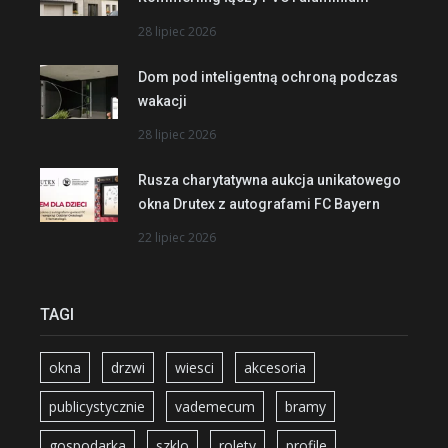
28 lipiec 2026
Dom pod inteligentną ochroną podczas
wakacji
28 lipiec 2026
Rusza charytatywna aukcja unikatowego
okna Drutex z autografami FC Bayern
22 lipiec 2026
TAGI
okna
drzwi
wiesci
akcesoria
publicystycznie
vademecum
bramy
gospodarka
szklo
rolety
profile