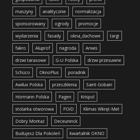
maszyny
analitycznie
normalizacja
sponsorowany
ogrody
promocje
wydarzenia
fasady
okna_dachowe
targi
fakro
Aluprof
nagroda
Anwis
drzwi tarasowe
G-U Polska
drzwi przesuwne
Schüco
OknoPlus
poradnik
Awilux Polska
przeszklenia
Saint-Gobain
Hörmann Polska
Pagen
Krispol
stolarka otworowa
POiD
Klimas Wkręt-Met
Dobry Montaż
Deceuninck
Budujesz Dla Pokoleń
kwartalnik OKNO