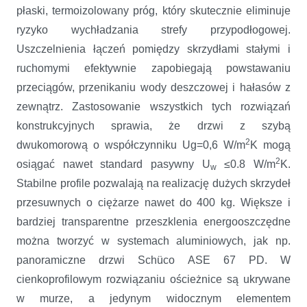
płaski, termoizolowany próg, który skutecznie eliminuje
ryzyko wychładzania strefy przypodłogowej.
Uszczelnienia łączeń pomiędzy skrzydłami stałymi i
ruchomymi efektywnie zapobiegają powstawaniu
przeciągów, przenikaniu wody deszczowej i hałasów z
zewnątrz. Zastosowanie wszystkich tych rozwiązań
konstrukcyjnych sprawia, że drzwi z szybą
2
dwukomorową o współczynniku Ug=0,6 W/m
K mogą
2
osiągać nawet standard pasywny U
≤0.8 W/m
K.
w
Stabilne profile pozwalają na realizację dużych skrzydeł
przesuwnych o ciężarze nawet do 400 kg. Większe i
bardziej transparentne przeszklenia energooszczędne
można tworzyć w systemach aluminiowych, jak np.
panoramiczne drzwi Schüco ASE 67 PD. W
cienkoprofilowym rozwiązaniu ościeżnice są ukrywane
w murze, a jedynym widocznym elementem