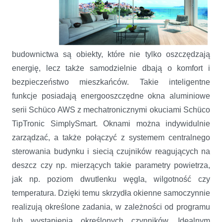
budownictwa są obiekty, które nie tylko oszczędzają
energię, lecz także samodzielnie dbają o komfort i
bezpieczeństwo mieszkańców. Takie inteligentne
funkcje posiadają energooszczędne okna aluminiowe
serii Schüco AWS z mechatronicznymi okuciami Schüco
TipTronic SimplySmart. Oknami można indywidulnie
zarządzać, a także połączyć z systemem centralnego
sterowania budynku i siecią czujników reagujących na
deszcz czy np. mierzących takie parametry powietrza,
jak np. poziom dwutlenku węgla, wilgotność czy
temperatura. Dzięki temu skrzydła okienne samoczynnie
realizują określone zadania, w zależności od programu
lub wystąpienia określonych czynników. Idealnym