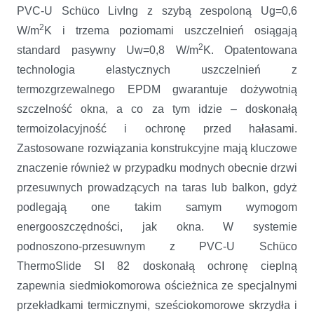
PVC-U Schüco LivIng z szybą zespoloną Ug=0,6
2
W/m
K i trzema poziomami uszczelnień osiągają
2
standard pasywny Uw=0,8 W/m
K. Opatentowana
technologia elastycznych uszczelnień z
termozgrzewalnego EPDM gwarantuje dożywotnią
szczelność okna, a co za tym idzie – doskonałą
termoizolacyjność i ochronę przed hałasami.
Zastosowane rozwiązania konstrukcyjne mają kluczowe
znaczenie również w przypadku modnych obecnie drzwi
przesuwnych prowadzących na taras lub balkon, gdyż
podlegają one takim samym wymogom
energooszczędności, jak okna. W systemie
podnoszono-przesuwnym z PVC-U Schüco
ThermoSlide SI 82 doskonałą ochronę cieplną
zapewnia siedmiokomorowa ościeżnica ze specjalnymi
przekładkami termicznymi, sześciokomorowe skrzydła i