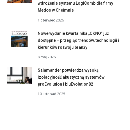
wdrożenie systemu LogiComb dla firmy
Medos w Chełmnie
1 czerwiec 2026
Nowe wydanie kwartalnika „OKNO” już
dostępne – przegląd trendów, technologii i
kierunków rozwoju branży
8 maj 2026
Salamander potwierdza wysoką
izolacyjność akustyczną systemów
proEvolution i bluEvolution82
10 listopad 2025