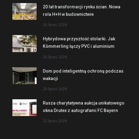
20 lat transformacji rynku ścian. Nowa
rola H+H w budownictwie
28 lipiec 2026
Hybrydowa przyszłość stolarki. Jak
Kömmerling łączy PVC i aluminium
28 lipiec 2026
Dom pod inteligentną ochroną podczas
wakacji
28 lipiec 2026
Rusza charytatywna aukcja unikatowego
okna Drutex z autografami FC Bayern
22 lipiec 2026