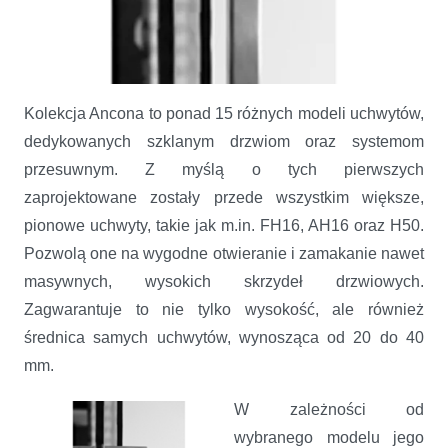
Kolekcja Ancona to ponad 15 różnych modeli uchwytów,
dedykowanych szklanym drzwiom oraz systemom
przesuwnym. Z myślą o tych pierwszych
zaprojektowane zostały przede wszystkim większe,
pionowe uchwyty, takie jak m.in. FH16, AH16 oraz H50.
Ancona - uchwyty do drzwi szklanych oraz systemów przesuwnych
Pozwolą one na wygodne otwieranie i zamakanie nawet
masywnych, wysokich skrzydeł drzwiowych.
Zagwarantuje to nie tylko wysokość, ale również
średnica samych uchwytów, wynosząca od 20 do 40
mm.
W zależności od
wybranego modelu jego