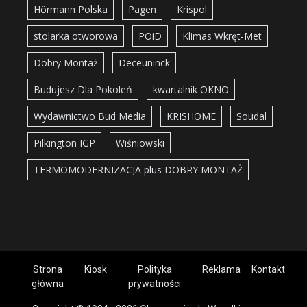
Hörmann Polska
Pagen
Krispol
stolarka otworowa
POiD
Klimas Wkręt-Met
Dobry Montaż
Deceuninck
Budujesz Dla Pokoleń
kwartalnik OKNO
Wydawnictwo Bud Media
KRISHOME
Soudal
Pilkington IGP
Wiśniowski
TERMOMODERNIZACJA plus DOBRY MONTAŻ
Strona
Kiosk
Polityka
Reklama
Kontakt
główna
prywatności