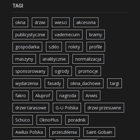
TAGI
okna
drzwi
wiesci
akcesoria
publicystycznie
vademecum
bramy
gospodarka
szklo
rolety
profile
maszyny
analitycznie
normalizacja
sponsorowany
ogrody
promocje
wydarzenia
fasady
okna_dachowe
targi
fakro
Aluprof
nagroda
Anwis
drzwi tarasowe
G-U Polska
drzwi przesuwne
Schüco
OknoPlus
poradnik
Awilux Polska
przeszklenia
Saint-Gobain