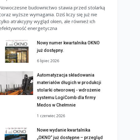
Nowoczesne budownictwo stawia przed stolarką
coraz wyższe wymagania. Dziś liczy się już nie
tylko atrakcyjny wygląd okien, ale również ich
efektywność energetyczna
Nowy numer kwartalnika OKNO
już dostępny.
6 lipiec 2026
Automatyzacja składowania
materiałów długich w produkcji
stolarki otworowej - wdrożenie
systemu LogiComb dla firmy
Medos w Chełmnie
1 czerwiec 2026
Nowe wydanie kwartalnika
„OKNO” już dostępne – przegląd