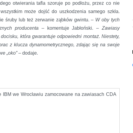
ego otwierania tafla szoruje po podłożu, przez co nie
e wszystkim może dojść do uszkodzenia samego szkła.
ie śruby lub też zerwanie ząbków gwintu. –
W oby tych
znych producenta
– komentuje Jabłoński. –
Zawiasy
ocisku, która gwarantuje odpowiedni montaż. Niestety,
prac z klucza dynamometrycznego, zdając się na swoje
we „oko”
– dodaje.
rze IBM we Wrocławiu zamocowane na zawiasach CDA