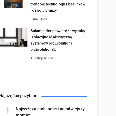
trendów, technologii i kierunków
rozwoju branży
8 maj 2026
Salamander potwierdza wysoką
izolacyjność akustyczną
systemów proEvolution i
bluEvolution82
10 listopad 2025
Najczęściej czytane
Najwyższa stabilność i najłatwiejszy
montaż