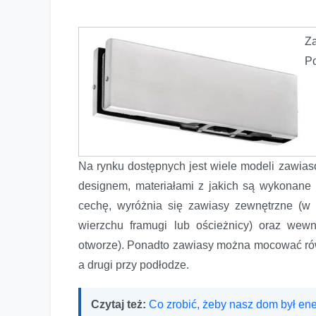
Za
P
Na rynku dostępnych jest wiele modeli zawias
designem, materiałami z jakich są wykonane
cechę, wyróżnia się zawiasy zewnętrzne (w 
wierzchu framugi lub ościeżnicy) oraz wew
otworze). Ponadto zawiasy można mocować równi
a drugi przy podłodze.
Czytaj też:
Co zrobić, żeby nasz dom był e