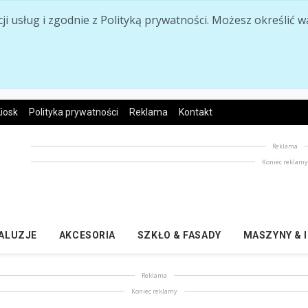
acji usług i zgodnie z Polityką prywatności. Możesz określi
iosk
Polityka prywatności
Reklama
Kontakt
Reklama
Koniec reklam
ŻALUZJE
AKCESORIA
SZKŁO & FASADY
MASZYNY & 
Reklama
Koniec reklamy