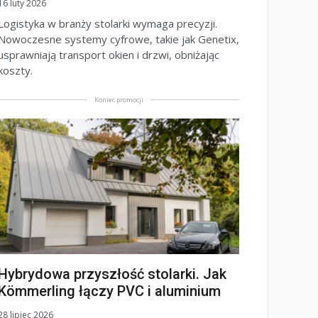
16 luty 2026
Logistyka w branży stolarki wymaga precyzji.
Nowoczesne systemy cyfrowe, takie jak Genetix,
usprawniają transport okien i drzwi, obniżając
koszty.
Koniec promocji
Hybrydowa przyszłość stolarki. Jak
Kömmerling łączy PVC i aluminium
28 lipiec 2026