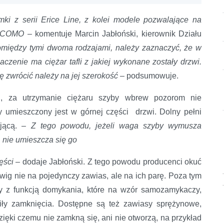
ki z serii Erice Line, z kolei modele pozwalające na
ji COMO
– komentuje Marcin Jabłoński, kierownik Działu
omiędzy tymi dwoma rodzajami, należy zaznaczyć, że w
enie ma ciężar tafli z jakiej wykonane zostały drzwi.
 zwrócić należy na jej szerokość
– podsumowuje.
 za utrzymanie ciężaru szyby wbrew pozorom nie
y umieszczony jest w górnej części drzwi. Dolny pełni
ującą. –
Z tego powodu, jeżeli waga szyby wymusza
 nie umieszcza się go
zęści
– dodaje Jabłoński. Z tego powodu producenci okuć
ig nie na pojedynczy zawias, ale na ich parę. Poza tym
 z funkcją domykania, które na wzór samozamykaczy,
iły zamknięcia. Dostępne są też zawiasy sprężynowe,
zięki czemu nie zamkną się, ani nie otworzą, na przykład