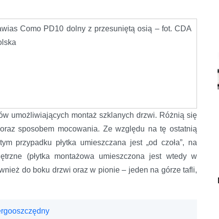
wias Como PD10 dolny z przesuniętą osią – fot. CDA
olska
ów umożliwiających montaż szklanych drzwi. Różnią się
 oraz sposobem mocowania. Ze względu na tę ostatnią
tym przypadku płytka umieszczana jest „od czoła”, na
nętrzne (płytka montażowa umieszczona jest wtedy w
eż do boku drzwi oraz w pionie – jeden na górze tafli,
nergooszczędny