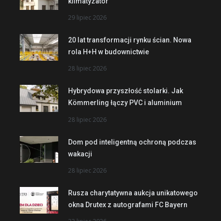
klimatyzator
29 lipiec 2026
20 lat transformacji rynku ścian. Nowa
rola H+H w budownictwie
28 lipiec 2026
Hybrydowa przyszłość stolarki. Jak
Kömmerling łączy PVC i aluminium
28 lipiec 2026
Dom pod inteligentną ochroną podczas
wakacji
28 lipiec 2026
Rusza charytatywna aukcja unikatowego
okna Drutex z autografami FC Bayern