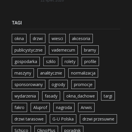
22 lipiec 2026
TAGI
okna
drzwi
wiesci
akcesoria
publicystycznie
vademecum
bramy
gospodarka
szklo
rolety
profile
maszyny
analitycznie
normalizacja
sponsorowany
ogrody
promocje
wydarzenia
fasady
okna_dachowe
targi
fakro
Aluprof
nagroda
Anwis
drzwi tarasowe
G-U Polska
drzwi przesuwne
Schüco
OknoPlus
poradnik