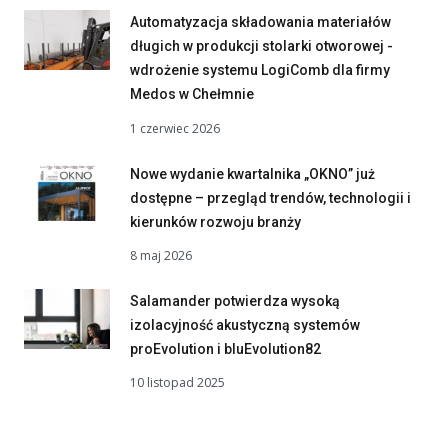
Automatyzacja składowania materiałów
długich w produkcji stolarki otworowej -
wdrożenie systemu LogiComb dla firmy
Medos w Chełmnie
1 czerwiec 2026
Nowe wydanie kwartalnika „OKNO” już
dostępne – przegląd trendów, technologii i
kierunków rozwoju branży
8 maj 2026
Salamander potwierdza wysoką
izolacyjność akustyczną systemów
proEvolution i bluEvolution82
10 listopad 2025