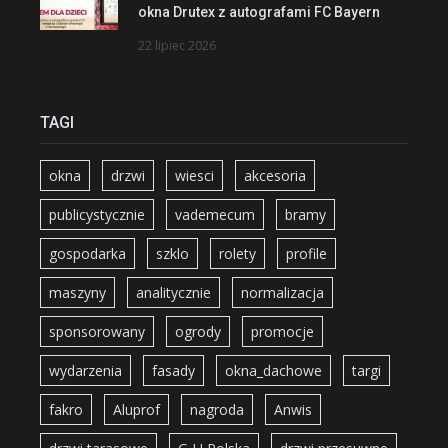
okna Drutex z autografami FC Bayern
22 lipiec 2026
TAGI
okna
drzwi
wiesci
akcesoria
publicystycznie
vademecum
bramy
gospodarka
szklo
rolety
profile
maszyny
analitycznie
normalizacja
sponsorowany
ogrody
promocje
wydarzenia
fasady
okna_dachowe
targi
fakro
Aluprof
nagroda
Anwis