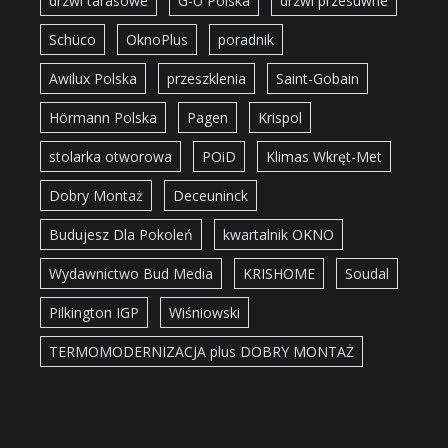
drzwi tarasowe
G-U Polska
drzwi przesuwne
Schüco
OknoPlus
poradnik
Awilux Polska
przeszklenia
Saint-Gobain
Hörmann Polska
Pagen
Krispol
stolarka otworowa
POiD
Klimas Wkręt-Met
Dobry Montaż
Deceuninck
Budujesz Dla Pokoleń
kwartalnik OKNO
Wydawnictwo Bud Media
KRISHOME
Soudal
Pilkington IGP
Wiśniowski
TERMOMODERNIZACJA plus DOBRY MONTAŻ