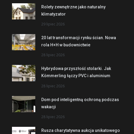
Rolety zewnętrzne jako naturalny
klimatyzator
29 lipiec 2026
20 lat transformacji rynku ścian. Nowa
rola H+H w budownictwie
28 lipiec 2026
Hybrydowa przyszłość stolarki. Jak
Kömmerling łączy PVC i aluminium
28 lipiec 2026
Dom pod inteligentną ochroną podczas
wakacji
28 lipiec 2026
Rusza charytatywna aukcja unikatowego