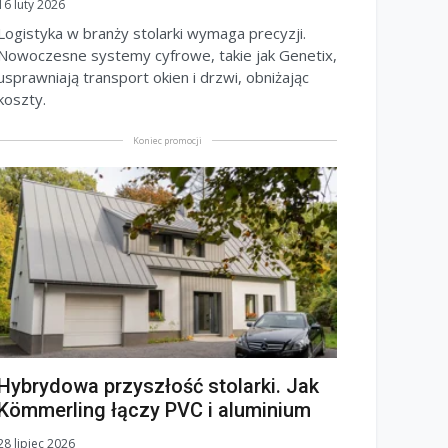
16 luty 2026
Logistyka w branży stolarki wymaga precyzji.
Nowoczesne systemy cyfrowe, takie jak Genetix,
usprawniają transport okien i drzwi, obniżając
koszty.
Koniec promocji
Hybrydowa przyszłość stolarki. Jak
Kömmerling łączy PVC i aluminium
28 lipiec 2026