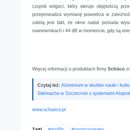
czujnik wilgoci, który steruje objętością p
przeprowadza wymianę powietrza w zależnośc
zaletą jest fakt, że okno nadal posiada wy
nawiewnikach i 44 dB w momencie, gdy są one
Więcej informacji o produktach firmy
Schüco
z
Czytaj też:
Aluminium w służbie nauki i kult
Stelmacha w Szczecinie z systemami Alupro
www.schueco.pl
Tagi
profile
sponsorowany