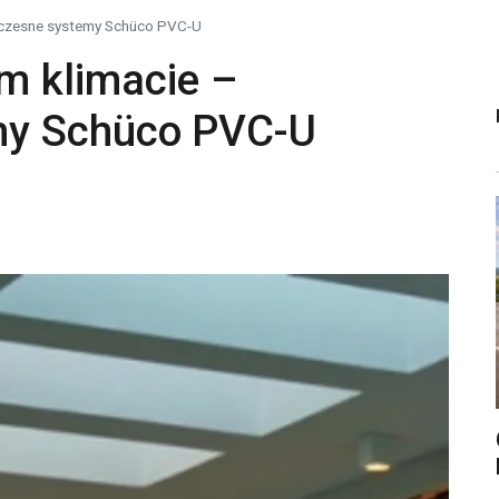
czesne systemy Schüco PVC-U
 klimacie –
my Schüco PVC-U