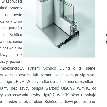
łaściwości
tkać systemy
nak naprawdę
ozwala to na
h o grubości
emie Schüco
 wzmocnienia
 co pozwala na
kszych niż
yższy poziom
iedmiokomorowy system Schüco LivIng o tej samej
 w wersji z dwoma lub trzema uszczelkami przylgowymi
walnego EPDM. W przypadku okna z trzema uszczelkami
2
j ramy bez szyby osiąga wartość Uf≥0,96 W/m
K, co
2
Przy zastosowaniu szyby Ug=0,7 W/m
K okno uzyskuje
m bardzo ciepłych okien Schüco są drzwi podnoszono-