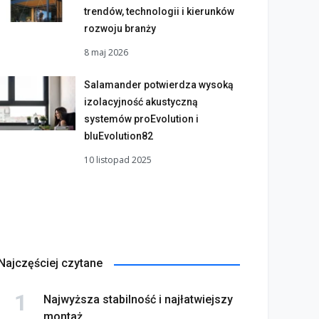
trendów, technologii i kierunków
rozwoju branży
8 maj 2026
Salamander potwierdza wysoką
izolacyjność akustyczną
systemów proEvolution i
bluEvolution82
10 listopad 2025
Najczęściej czytane
Najwyższa stabilność i najłatwiejszy
montaż