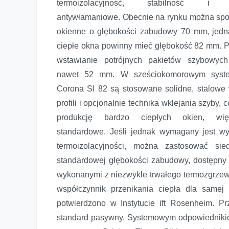
termoizolacyjność, stabilność i w
antywłamaniowe. Obecnie na rynku można spo
okienne o głębokości zabudowy 70 mm, jed
ciepłe okna powinny mieć głębokość 82 mm. P
wstawianie potrójnych pakietów szybowyc
nawet 52 mm. W sześciokomorowym syst
Corona SI 82 są stosowane solidne, stalowe
profili i opcjonalnie technika wklejania szyby,
produkcję bardzo ciepłych okien, wię
standardowe. Jeśli jednak wymagany jest w
termoizolacyjności, można zastosować s
standardowej głębokości zabudowy, dostępny
wykonanymi z niezwykle trwałego termozgrze
współczynnik przenikania ciepła dla same
potwierdzono w Instytucie ift Rosenheim. 
standard pasywny. Systemowym odpowiednikie