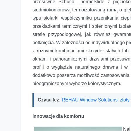
przesuwne Schüco ThermoSlide z pięcioko
siedmiokomorową termoizolowaną ramą o głę
typu stolarki współczynniku przenikania ci
przekładkami termicznymi i spienionymi izol
strefie przypodłogowej, jak również gwara
potknięcia. W zależności od indywidualnego pr
z różnymi kombinacjami skrzydeł stałych lub
oknami i panoramicznymi drzwiami przesuw
profili o wyglądzie naturalnego drewna i w 
dodatkowo poszerza możliwość zastosowania
nieograniczonym wyborze kolorystycznym.
Czytaj też:
REHAU Window Solutions: złoty 
Innowacje dla komfortu
Naj