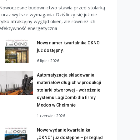
Nowoczesne budownictwo stawia przed stolarką
coraz wyższe wymagania. Dziś liczy się już nie
tylko atrakcyjny wygląd okien, ale również ich
efektywność energetyczna
Nowy numer kwartalnika OKNO
już dostępny.
6 lipiec 2026
Automatyzacja składowania
materiałów długich w produkcji
stolarki otworowej - wdrożenie
systemu LogiComb dla firmy
Medos w Chełmnie
1 czerwiec 2026
Nowe wydanie kwartalnika
„OKNO” już dostępne – przegląd