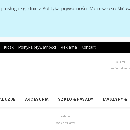
acji usług i zgodnie z Polityką prywatności. Możesz określi
Kiosk
Polityka prywatności
Reklama
Kontakt
Reklama
Koniec reklam
ŻALUZJE
AKCESORIA
SZKŁO & FASADY
MASZYNY & 
Reklama
Koniec reklamy