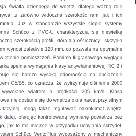
sja światła dziennego do wnętrz, dlatego ważną rolę
rywa tu zarówno widoczna szerokość ram, jak i ich
metria. Już w standardzie wszystkie ciepłe systemy
enne Schüco z PVC-U charakteryzują się niewielką
oczną szerokością profili, która dla ościeżnicy i skrzydła
em wynosi zaledwie 120 mm, co pozwala na optymalne
wietlenie pomieszczeń. Pomimo filigranowego wyglądu
larka spełnia wymagania klasy antywłamaniowej RC 2 i
huje się bardzo wysoką odpornością na obciążenie
trem C5/B5, co oznacza, że wytrzymuje ciśnienie 2000
 wywołane wiatrem o prędkości 205 km/h! Klasa
wa nie dostanie się do wnętrza okna nawet przy silnym
witacyjnej, mogą także regulować mikroklimat wnętrz.
 dalej, oferując kontrolowaną wymianę powietrza bez
go, jak to ma miejsce w przypadku uchylania skrzydeł.
 system Schüco VentoPlus wyposażony w mechaniczny