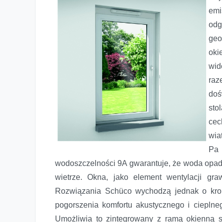
emi
odg
geo
oki
wid
raz
doś
sto
cec
wia
Pa
wodoszczelności 9A gwarantuje, że woda opado
wietrze. Okna, jako element wentylacji gra
Rozwiązania Schüco wychodzą jednak o krok
pogorszenia komfortu akustycznego i cieplne
Umożliwia to zintegrowany z ramą okienną