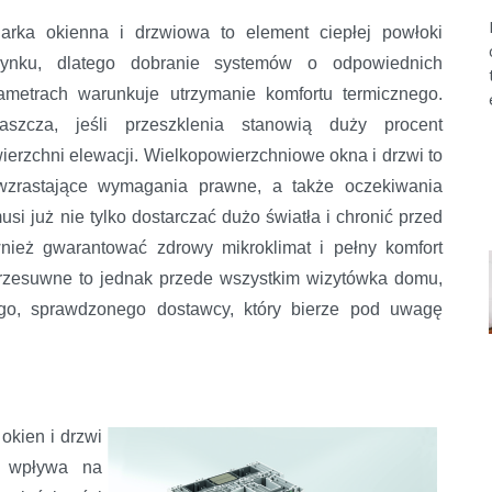
larka okienna i drzwiowa to element ciepłej powłoki
ynku, dlatego dobranie systemów o odpowiednich
ametrach warunkuje utrzymanie komfortu termicznego.
aszcza, jeśli przeszklenia stanowią duży procent
ierzchni elewacji. Wielkopowierzchniowe okna i drzwi to
k wzrastające wymagania prawne, a także oczekiwania
si już nie tylko dostarczać dużo światła i chronić przed
ież gwarantować zdrowy mikroklimat i pełny komfort
przesuwne to jednak przede wszystkim wizytówka domu,
ego, sprawdzonego dostawcy, który bierze pod uwagę
okien i drzwi
o wpływa na