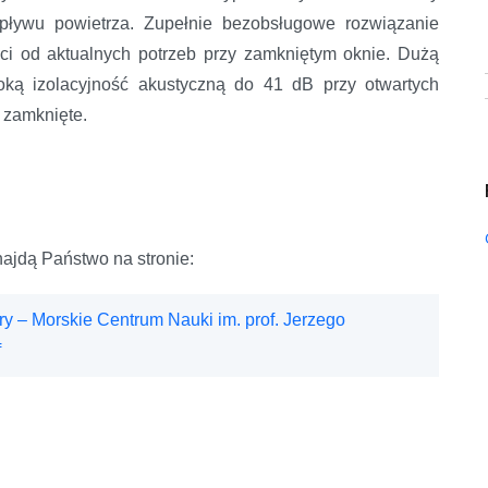
rzepływu powietrza. Zupełnie bezobsługowe rozwiązanie
i od aktualnych potrzeb przy zamkniętym oknie. Dużą
soką izolacyjność akustyczną do 41 dB przy otwartych
 zamknięte.
najdą Państwo na stronie:
ury – Morskie Centrum Nauki im. prof. Jerzego
f