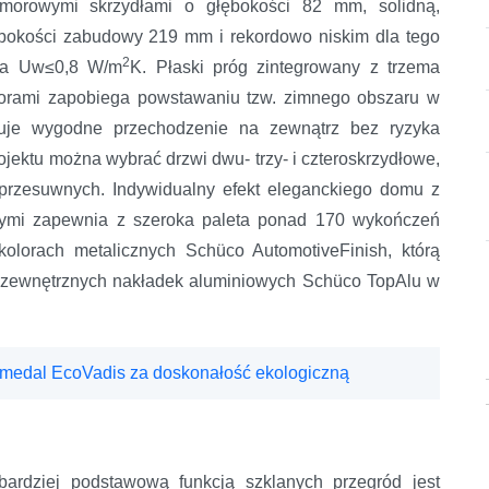
morowymi skrzydłami o głębokości 82 mm, solidną,
bokości zabudowy 219 mm i rekordowo niskim dla tego
2
epła Uw≤0,8 W/m
K. Płaski próg zintegrowany z trzema
atorami zapobiega powstawaniu tzw. zimnego obszaru w
ntuje wygodne przechodzenie na zewnątrz bez ryzyka
ojektu można wybrać drzwi dwu- trzy- i czteroskrzydłowe,
 przesuwnych. Indywidualny efekt eleganckiego domu z
nymi zapewnia z szeroka paleta ponad 170 wykończeń
kolorach metalicznych Schüco AutomotiveFinish, którą
 zewnętrznych nakładek aluminiowych Schüco TopAlu w
medal EcoVadis za doskonałość ekologiczną
bardziej podstawową funkcją szklanych przegród jest