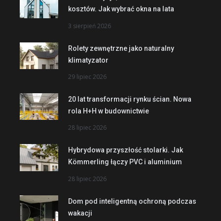
kosztów. Jak wybrać okna na lata
3 sierpień 2026
Rolety zewnętrzne jako naturalny
klimatyzator
29 lipiec 2026
20 lat transformacji rynku ścian. Nowa
rola H+H w budownictwie
28 lipiec 2026
Hybrydowa przyszłość stolarki. Jak
Kömmerling łączy PVC i aluminium
28 lipiec 2026
Dom pod inteligentną ochroną podczas
wakacji