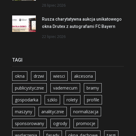
28 lipiec 2026
Rusza charytatywna aukcja unikatowego
okna Drutex z autografami FC Bayern
22 lipiec 2026
TAGI
okna
drzwi
wiesci
akcesoria
publicystycznie
vademecum
bramy
gospodarka
szklo
rolety
profile
maszyny
analitycznie
normalizacja
sponsorowany
ogrody
promocje
wydarzenia
fasady
okna_dachowe
targi