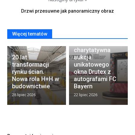
Drzwi przesuwne jak panoramiczny obraz
Więcej tematów
Rusza
charytatywna
20 lat
aukcja
transformacji
unikatowego
rynku ścian.
okna Drutex z
Nowa rola H+H w
autografami FC
budownictwie
Bayern
28 lipiec 2026
22 lipiec 2026