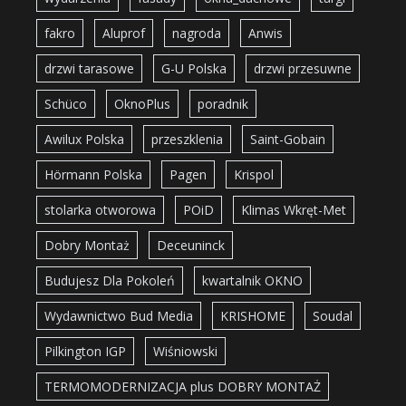
fakro
Aluprof
nagroda
Anwis
drzwi tarasowe
G-U Polska
drzwi przesuwne
Schüco
OknoPlus
poradnik
Awilux Polska
przeszklenia
Saint-Gobain
Hörmann Polska
Pagen
Krispol
stolarka otworowa
POiD
Klimas Wkręt-Met
Dobry Montaż
Deceuninck
Budujesz Dla Pokoleń
kwartalnik OKNO
Wydawnictwo Bud Media
KRISHOME
Soudal
Pilkington IGP
Wiśniowski
TERMOMODERNIZACJA plus DOBRY MONTAŻ