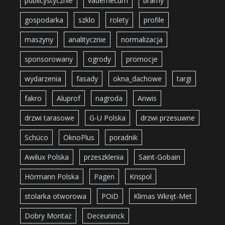
publicystycznie
vademecum
bramy
gospodarka
szklo
rolety
profile
maszyny
analitycznie
normalizacja
sponsorowany
ogrody
promocje
wydarzenia
fasady
okna_dachowe
targi
fakro
Aluprof
nagroda
Anwis
drzwi tarasowe
G-U Polska
drzwi przesuwne
Schüco
OknoPlus
poradnik
Awilux Polska
przeszklenia
Saint-Gobain
Hörmann Polska
Pagen
Krispol
stolarka otworowa
POiD
Klimas Wkręt-Met
Dobry Montaż
Deceuninck