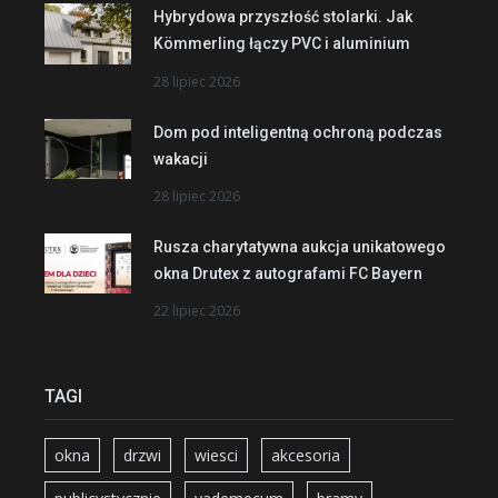
Hybrydowa przyszłość stolarki. Jak
Kömmerling łączy PVC i aluminium
28 lipiec 2026
Dom pod inteligentną ochroną podczas
wakacji
28 lipiec 2026
Rusza charytatywna aukcja unikatowego
okna Drutex z autografami FC Bayern
22 lipiec 2026
TAGI
okna
drzwi
wiesci
akcesoria