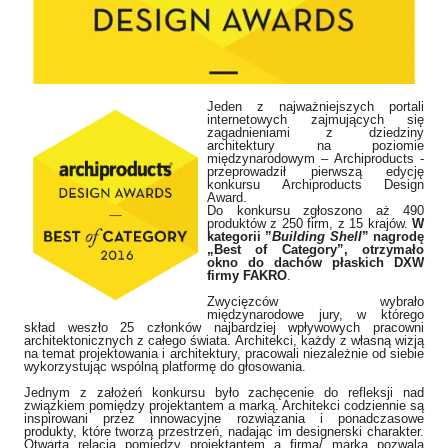
Jeden z najważniejszych portali
internetowych zajmujących się
zagadnieniami z dziedziny
architektury na poziomie
międzynarodowym –
Archiproducts -
przeprowadził
pierwszą edycję
konkursu
Archiproducts Design
Award.
Do konkursu zgłoszono aż 490
produktów z 250 firm, z 15 krajów.
W
kategorii ”
Building Shell
” nagrodę
„Best of Category”, otrzymało
okno do dachów płaskich DXW
firmy FAKRO
.
Okno do dachów płaskich DXW zostało wyróżnione nagrodą w
Zwycięzców wybrało
kategorii ”Building Shell”.
międzynarodowe jury, w którego
skład weszło 25 członków najbardziej wpływowych pracowni
architektonicznych z całego świata. Architekci, każdy z własną wizją
na temat projektowania i architektury, pracowali niezależnie od siebie
wykorzystując wspólną platformę do głosowania.
Jednym z założeń konkursu było zachęcenie do refleksji nad
związkiem pomiędzy projektantem a marką. Architekci codziennie są
inspirowani przez innowacyjne rozwiązania i ponadczasowe
produkty, które tworzą przestrzeń, nadając im designerski charakter.
Otwarta relacja pomiędzy projektantem a firmą/ marką pozwala