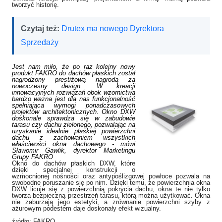
tworzyć historię.
Czytaj też:
Drutex ma nowego Dyrektora
Sprzedaży
Jest nam miło, że po raz kolejny nowy
produkt FAKRO do dachów płaskich został
nagrodzony prestiżową nagrodą za
nowoczesny design. W kreacji
innowacyjnych rozwiązań obok wzornictwa
bardzo ważna jest dla nas funkcjonalność
spełniająca wymogi ponadczasowych
projektów architektonicznych. Okno DXW
doskonale sprawdza się w zabudowie
tarasu czy dachu zielonego, pozwalając na
uzyskanie idealnie płaskiej powierzchni
dachu z zachowaniem wszystkich
właściwości okna dachowego - mówi
Sławomir Gawlik, dyrektor Marketingu
Grupy FAKRO
Okno do dachów płaskich DXW, które
dzięki specjalnej konstrukcji o
wzmocnionej nośności oraz antypoślizgowej powłoce pozwala na
swobodne poruszanie się po nim.
Dzięki temu, że powierzchnia okna
DXW licuje się z powierzchnią pokrycia dachu, okna te nie tylko
tworzą bezpieczną przestrzeń tarasu, którą można użytkować. Okna
nie zaburzają jego estetyki, a z
równanie powierzchni szyby z
ażurowym podestem daje doskonały efekt wizualny.
źródło: FAKRO