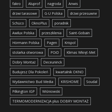
fakro
Aluprof
nagroda
Anwis
drzwi tarasowe
G-U Polska
drzwi przesuwne
Schüco
OknoPlus
poradnik
Awilux Polska
przeszklenia
Saint-Gobain
Hörmann Polska
Pagen
Krispol
stolarka otworowa
POiD
Klimas Wkręt-Met
Dobry Montaż
Deceuninck
Budujesz Dla Pokoleń
kwartalnik OKNO
Wydawnictwo Bud Media
KRISHOME
Soudal
Pilkington IGP
Wiśniowski
TERMOMODERNIZACJA plus DOBRY MONTAŻ