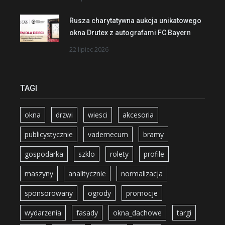
Rusza charytatywna aukcja unikatowego
okna Drutex z autografami FC Bayern
22 lipiec 2026
TAGI
okna
drzwi
wiesci
akcesoria
publicystycznie
vademecum
bramy
gospodarka
szklo
rolety
profile
maszyny
analitycznie
normalizacja
sponsorowany
ogrody
promocje
wydarzenia
fasady
okna_dachowe
targi