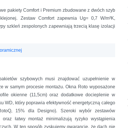
bowe pakiety Comfort i Premium zbudowane z dwóch szyb
 klejonej. Zestaw Comfort zapewnia Ug= 0,7 W/m²K,
 szkleń zespolonych zapewniają trzecią klasę izolacji
noramicznej
pakietów szybowych musi znajdować uzupełnienie w
akże w samym procesie montażu. Okna Roto wyposażone
ofile okienne (11,5cm) oraz dodatkowe docieplenie w
oku WD, który poprawia efektywność energetyczną całego
otoQ, 15% dla Designo). Szeroki wybór zestawów
h oraz łatwy montaż minimalizują ryzyko wystąpienia
zych. W ten sposób zyskujemy gwarancję, że dach nie