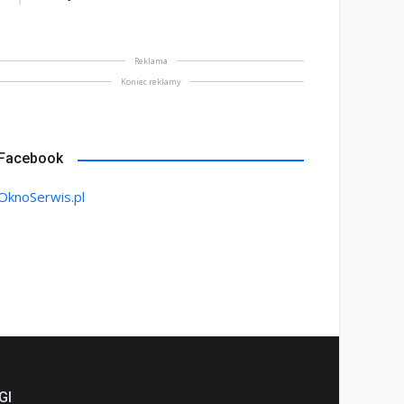
Reklama
Koniec reklamy
ektryczne okna dachowe
komfort, bezpieczeństwo
Kiedy okno „traci” swoje
Facebook
automatyzacja
parametry
lipiec 2026
22 lipiec 2026
OknoSerwis.pl
GI