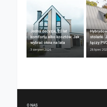
Jedna decyzja, 20 lat
Hybrydow
komfortu albo kosztów. Jak
stolarki.
wybrać okna na lata
łączy PVC
3 sierpień 2026
28 lipiec 20
O NAS