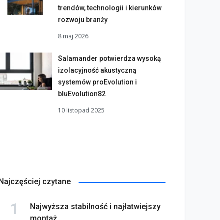
trendów, technologii i kierunków
rozwoju branży
8 maj 2026
Salamander potwierdza wysoką
izolacyjność akustyczną
systemów proEvolution i
bluEvolution82
10 listopad 2025
Najczęściej czytane
Najwyższa stabilność i najłatwiejszy
montaż