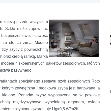
en zależą przede wszystkim
ch. Szkło może zapewniać
bezpieczeństwo, łatwość
ne ze słońca zimą. Modele
trzy szyby z powierzchnią
 oraz ciepłą ramką. Marka
odele niskoemisyjnych pakietów zespolonych, których
nictwa pasywnego.
ariantach specjalnego zestawu szyb zespolonych Roto
w którym zewnętrzna i środkowa szyba jest hartowana, a
e klejone. Ponadto szyby wyposażone są w powłokę
rzchnią międzyszybową wypełnioną argonem, osiąga
ieniem z kryptonu gwarantuje Ug=0,5 W/m2K.