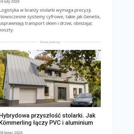
16 luty 2026
Logistyka w branży stolarki wymaga precyzji.
Nowoczesne systemy cyfrowe, takie jak Genetix,
usprawniają transport okien i drzwi, obniżając
koszty.
Koniec promocji
Hybrydowa przyszłość stolarki. Jak
Kömmerling łączy PVC i aluminium
28 lipiec 2026