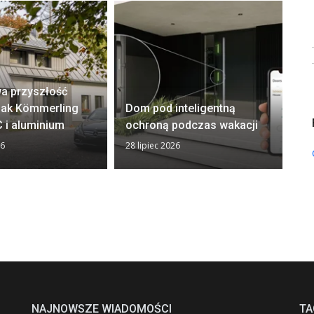
a przyszłość
El
 Jak Kömmerling
Dom pod inteligentną
– 
 i aluminium
ochroną podczas wakacji
i 
26
28 lipiec 2026
22 
NAJNOWSZE WIADOMOŚCI
TA