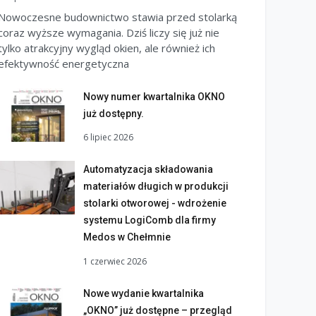
Nowoczesne budownictwo stawia przed stolarką
coraz wyższe wymagania. Dziś liczy się już nie
tylko atrakcyjny wygląd okien, ale również ich
efektywność energetyczna
Nowy numer kwartalnika OKNO
już dostępny.
6 lipiec 2026
Automatyzacja składowania
materiałów długich w produkcji
stolarki otworowej - wdrożenie
systemu LogiComb dla firmy
Medos w Chełmnie
1 czerwiec 2026
Nowe wydanie kwartalnika
„OKNO” już dostępne – przegląd