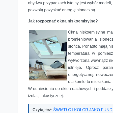
obydwu przypadkach istotny jest wybór modeli, k
pozwolą pozyskać energię słoneczną.
Jak rozpoznać okna niskoemisyjne?
Okna niskoemisyjne maj
promieniowania słonecz
słońca. Ponadto mają nis
temperatura w pomiesz
wytworzona wewnątrz nie
istnieje. Oprócz para
energetycznej, nowocze
Okna dachowe z planem na oszczędzanie
dla komfortu mieszkania,
W odniesieniu do okien dachowych i poddaszy
izolacji akustycznej.
Czytaj też:
ŚWIATŁO I KOLOR JAKO FUN