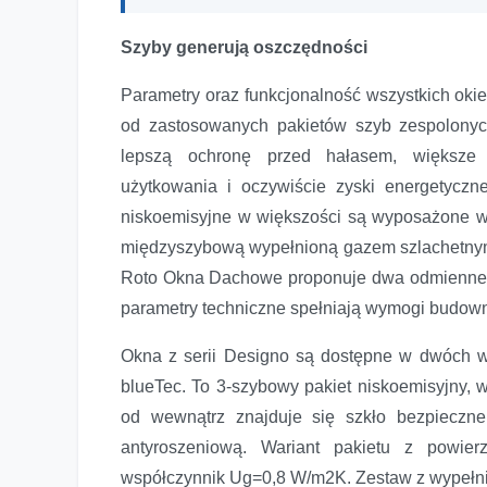
Szyby generują oszczędności
Parametry oraz funkcjonalność wszystkich oki
od zastosowanych pakietów szyb zespolony
lepszą ochronę przed hałasem, większe 
użytkowania i oczywiście zyski energetycz
niskoemisyjne w większości są wyposażone w 
międzyszybową wypełnioną gazem szlachetnym
Roto Okna Dachowe proponuje dwa odmienne m
parametry techniczne spełniają wymogi budow
Okna z serii Designo są dostępne w dwóch w
blueTec. To 3-szybowy pakiet niskoemisyjny, 
od wewnątrz znajduje się szkło bezpieczn
antyroszeniową. Wariant pakietu z powie
współczynnik Ug=0,8 W/m2K. Zestaw z wypełn