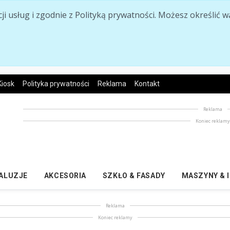
acji usług i zgodnie z Polityką prywatności. Możesz określi
Kiosk
Polityka prywatności
Reklama
Kontakt
Reklama
Koniec reklam
ŻALUZJE
AKCESORIA
SZKŁO & FASADY
MASZYNY & 
Reklama
Koniec reklamy