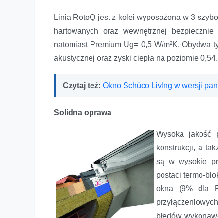
Linia RotoQ jest z kolei wyposażona w 3-szy
hartowanych oraz wewnętrznej bezpiecznie
natomiast Premium Ug= 0,5 W/m²K. Obydwa typy
akustycznej oraz zyski ciepła na poziomie 0,54.
Czytaj też:
Okno Schüco LivIng w wersji pa
Solidna oprawa
Wysoka jakość 
konstrukcji, a t
są w wysokie pr
postaci termo-bl
okna (9% dla R
przyłączeniowyc
błędów wykonawc