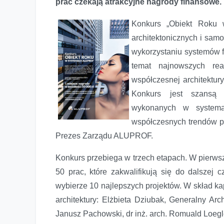
prac czekają atrakcyjne nagrody finansowe.
Konkurs „Obiekt Roku 
architektonicznych i samo
wykorzystaniu systemów fi
temat najnowszych rea
współczesnej architektury
Konkurs jest szansą n
wykonanych w system
współczesnych trendów pr
Prezes Zarządu ALUPROF.
Konkurs przebiega w trzech etapach. W pierwsz
50 prac, które zakwalifikują się do dalszej 
wybierze 10 najlepszych projektów. W skład ka
architektury: Elżbieta Dziubak, Generalny Ar
Janusz Pachowski, dr inż. arch. Romuald Loegler