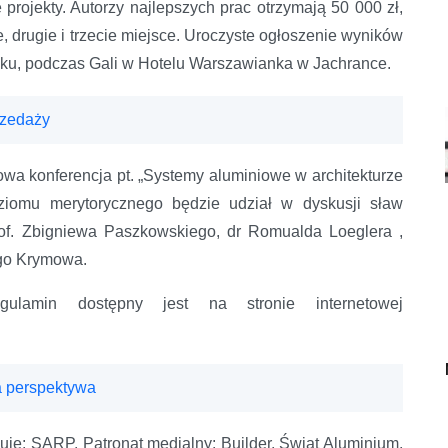
„Obiekt Roku w systemach ALUPROF”
 projekty. Autorzy najlepszych prac otrzymają 50 000 zł,
e, drugie i trzecie miejsce. Uroczyste ogłoszenie wyników
oku, podczas Gali w Hotelu Warszawianka w Jachrance.
rzedaży
a konferencja pt. „Systemy aluminiowe w architekturze
oziomu merytorycznego będzie udział w dyskusji sław
 prof. Zbigniewa Paszkowskiego, dr Romualda Loeglera ,
ego Krymowa.
gulamin dostępny jest na stronie internetowej
 perspektywa
je: SARP. Patronat medialny: Builder, Świat Aluminium,