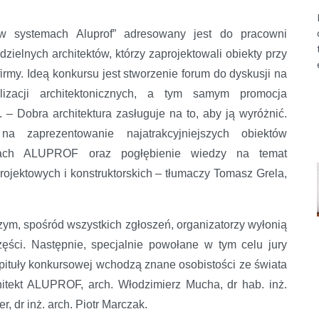
w systemach Aluprof” adresowany jest do pracowni
dzielnych architektów, którzy zaprojektowali obiekty przy
rmy. Ideą konkursu jest stworzenie forum do dyskusji na
lizacji architektonicznych, a tym samym promocja
. – Dobra architektura zasługuje na to, aby ją wyróżnić.
a zaprezentowanie najatrakcyjniejszych obiektów
ach ALUPROF oraz pogłębienie wiedzy na temat
ojektowych i konstruktorskich – tłumaczy Tomasz Grela,
ym, spośród wszystkich zgłoszeń, organizatorzy wyłonią
części. Następnie, specjalnie powołane w tym celu jury
pituły konkursowej wchodzą znane osobistości ze świata
chitekt ALUPROF, arch. Włodzimierz Mucha, dr hab. inż.
, dr inż. arch. Piotr Marczak.