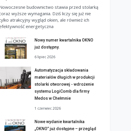
Nowoczesne budownictwo stawia przed stolarką
coraz wyższe wymagania. Dziś liczy się już nie
tylko atrakcyjny wygląd okien, ale również ich
efektywność energetyczna
Nowy numer kwartalnika OKNO
już dostępny.
6 lipiec 2026
Automatyzacja składowania
materiałów długich w produkcji
stolarki otworowej - wdrożenie
systemu LogiComb dla firmy
Medos w Chełmnie
1 czerwiec 2026
Nowe wydanie kwartalnika
„OKNO” już dostępne – przegląd