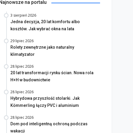
Najnowsze na portalu
3 sierpień 2026
Jedna decyzja, 20 lat komfortu albo
kosztów. Jak wybrać okna na lata
na bez tajemnic. Na co
29 lipiec 2026
rócić uwagę przed
Saint-Gobain prezentuje
Rolety zewnętrzne jako naturalny
akupem
nowy film wizerunkowy
klimatyzator
lipiec 2026
13 lipiec 2026
28 lipiec 2026
20 lat transformacji rynku ścian. Nowa rola
H+H w budownictwie
28 lipiec 2026
Hybrydowa przyszłość stolarki. Jak
Kömmerling łączy PVC i aluminium
28 lipiec 2026
Dom pod inteligentną ochroną podczas
wakacji