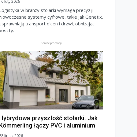
16 luty 2026
Logistyka w branży stolarki wymaga precyzji.
Nowoczesne systemy cyfrowe, takie jak Genetix,
usprawniają transport okien i drzwi, obniżając
koszty.
Koniec promocji
Hybrydowa przyszłość stolarki. Jak
Kömmerling łączy PVC i aluminium
28 lipiec 2026