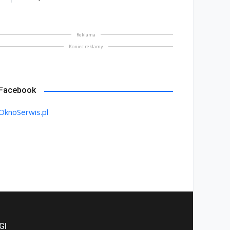
Reklama
Koniec reklamy
Facebook
OknoSerwis.pl
GI