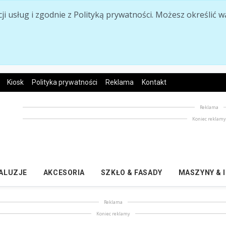
acji usług i zgodnie z Polityką prywatności. Możesz określi
Kiosk
Polityka prywatności
Reklama
Kontakt
Reklama
Koniec reklam
ŻALUZJE
AKCESORIA
SZKŁO & FASADY
MASZYNY & 
Reklama
Koniec reklamy