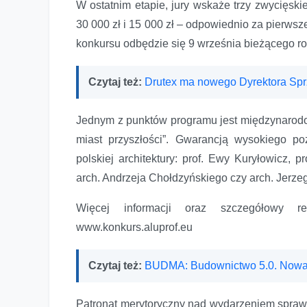
Koniec pierwszego etapu konkursu architektonicznego 
W ostatnim etapie, jury wskaże trzy zwycięskie
30 000 zł i 15 000 zł – odpowiednio za pierwsz
konkursu odbędzie się 9 września bieżącego r
Czytaj też:
Drutex ma nowego Dyrektora Sp
Jednym z punktów programu jest międzynarodow
miast przyszłości”. Gwarancją wysokiego p
polskiej architektury: prof. Ewy Kuryłowicz,
arch. Andrzeja Chołdzyńskiego czy arch. Jerz
Więcej informacji oraz szczegółowy re
www.konkurs.aluprof.eu
Czytaj też:
BUDMA: Budownictwo 5.0. Nowa
Patronat merytoryczny nad wydarzeniem sprawu