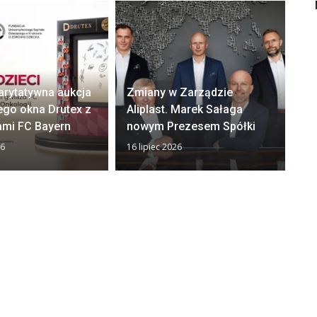
arytatywna aukcja
Zmiany w Zarządzie
Ok
ego okna Drutex z
Aliplast. Marek Sałaga
zw
ami FC Bayern
nowym Prezesem Spółki
z
26
16 lipiec 2026
13 