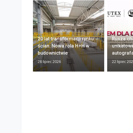
20 lat transformacji rynku
Rusza ch
ścian. Nowa rola H+H w
unikatow
budownictwie
autograf
28 lipiec 2026
22 lipiec 20