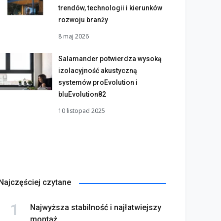
trendów, technologii i kierunków
rozwoju branży
8 maj 2026
Salamander potwierdza wysoką
izolacyjność akustyczną
systemów proEvolution i
bluEvolution82
10 listopad 2025
Najczęściej czytane
Najwyższa stabilność i najłatwiejszy
montaż