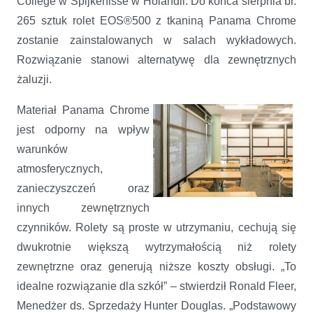
College w Spijkenisse w Holandii. Do końca sierpnia br.
265 sztuk rolet EOS®500 z tkaniną Panama Chrome
zostanie zainstalowanych w salach wykładowych.
Rozwiązanie stanowi alternatywę dla zewnętrznych
żaluzji.
Materiał Panama Chrome
jest odporny na wpływ
warunków
atmosferycznych,
zanieczyszczeń oraz
innych zewnętrznych
czynników. Rolety są proste w utrzymaniu, cechują się
dwukrotnie większą wytrzymałością niż rolety
zewnętrzne oraz generują niższe koszty obsługi. „To
idealne rozwiązanie dla szkół” – stwierdził Ronald Fleer,
Menedżer ds. Sprzedaży Hunter Douglas. „Podstawowy