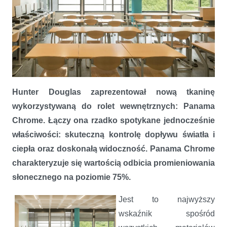
Hunter Douglas wprowadza tkaninę Panama Chrome o wysokim
Hunter Douglas zaprezentował nową tkaninę
stopniu ochrony przed nadmiarem światła i ciepła
wykorzystywaną do rolet wewnętrznych: Panama
Chrome. Łączy ona rzadko spotykane jednocześnie
właściwości: skuteczną kontrolę dopływu światła i
ciepła oraz doskonałą widoczność. Panama Chrome
charakteryzuje się wartością odbicia promieniowania
słonecznego na poziomie 75%.
Jest to najwyższy
wskaźnik spośród