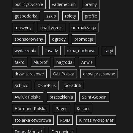
publicystycznie
vademecum
bramy
gospodarka
szklo
rolety
profile
maszyny
analitycznie
normalizacja
sponsorowany
ogrody
promocje
wydarzenia
fasady
okna_dachowe
targi
fakro
Aluprof
nagroda
Anwis
drzwi tarasowe
G-U Polska
drzwi przesuwne
Schüco
OknoPlus
poradnik
Awilux Polska
przeszklenia
Saint-Gobain
Hörmann Polska
Pagen
Krispol
stolarka otworowa
POiD
Klimas Wkręt-Met
Dobry Montaż
Deceuninck