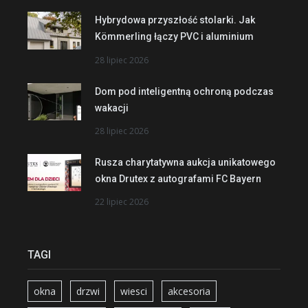
Hybrydowa przyszłość stolarki. Jak
Kömmerling łączy PVC i aluminium
28 lipiec 2026
Dom pod inteligentną ochroną podczas
wakacji
28 lipiec 2026
Rusza charytatywna aukcja unikatowego
okna Drutex z autografami FC Bayern
22 lipiec 2026
TAGI
okna
drzwi
wiesci
akcesoria