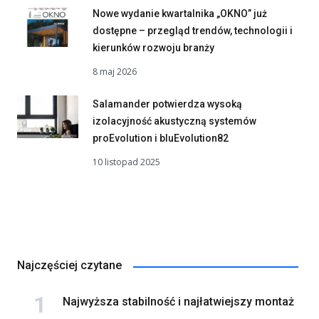
Nowe wydanie kwartalnika „OKNO” już
dostępne – przegląd trendów, technologii i
kierunków rozwoju branży
8 maj 2026
Salamander potwierdza wysoką
izolacyjność akustyczną systemów
proEvolution i bluEvolution82
10 listopad 2025
Najczęściej czytane
Najwyższa stabilność i najłatwiejszy montaż