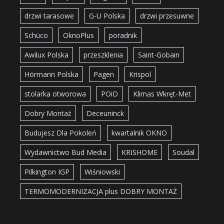
drzwi tarasowe
G-U Polska
drzwi przesuwne
Schüco
OknoPlus
poradnik
Awilux Polska
przeszklenia
Saint-Gobain
Hörmann Polska
Pagen
Krispol
stolarka otworowa
POiD
Klimas Wkręt-Met
Dobry Montaż
Deceuninck
Budujesz Dla Pokoleń
kwartalnik OKNO
Wydawnictwo Bud Media
KRISHOME
Soudal
Pilkington IGP
Wiśniowski
TERMOMODERNIZACJA plus DOBRY MONTAŻ