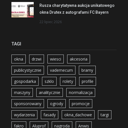
Rusza charytatywna aukcja unikatowego
okna Drutex z autografami FC Bayern
22 lipiec 2026
TAGI
okna
drzwi
wiesci
akcesoria
publicystycznie
vademecum
bramy
gospodarka
szklo
rolety
profile
maszyny
analitycznie
normalizacja
sponsorowany
ogrody
promocje
wydarzenia
fasady
okna_dachowe
targi
fakro
Aluprof
nagroda
Anwis