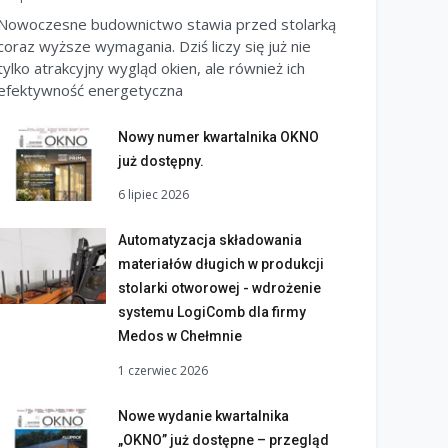
Nowoczesne budownictwo stawia przed stolarką
coraz wyższe wymagania. Dziś liczy się już nie
tylko atrakcyjny wygląd okien, ale również ich
efektywność energetyczna
Nowy numer kwartalnika OKNO
już dostępny.
6 lipiec 2026
Automatyzacja składowania
materiałów długich w produkcji
stolarki otworowej - wdrożenie
systemu LogiComb dla firmy
Medos w Chełmnie
1 czerwiec 2026
Nowe wydanie kwartalnika
„OKNO” już dostępne – przegląd