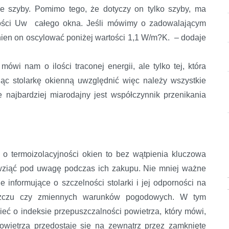
e szyby. Pomimo tego, że dotyczy on tylko szyby, ma
ości Uw całego okna. Jeśli mówimy o zadowalającym
nien on oscylować poniżej wartości 1,1 W/m?K. – dodaje
mówi nam o ilości traconej energii, ale tylko tej, która
jąc stolarkę okienną uwzględnić więc należy wszystkie
 najbardziej miarodajny jest współczynnik przenikania
o termoizolacyjności okien to bez wątpienia kluczowa
 wziąć pod uwagę podczas ich zakupu. Nie mniej ważne
 informujące o szczelności stolarki i jej odporności na
eszczu czy zmiennych warunków pogodowych. W tym
eć o indeksie przepuszczalności powietrza, który mówi,
owietrza przedostaje się na zewnątrz przez zamknięte