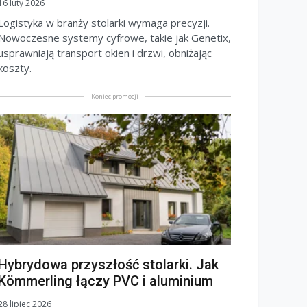
16 luty 2026
Logistyka w branży stolarki wymaga precyzji.
Nowoczesne systemy cyfrowe, takie jak Genetix,
usprawniają transport okien i drzwi, obniżając
koszty.
Koniec promocji
Hybrydowa przyszłość stolarki. Jak
Kömmerling łączy PVC i aluminium
28 lipiec 2026