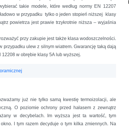
wybierać takie modele, które według normy EN 12207
kładowo w przypadku tylko o jeden stopień niższej klasy
ątrz powietrza jest prawie trzykrotnie niższa – wyjaśnia
 rozważyć przy zakupie jest także klasa wodoszczelności.
w przypadku ulew z silnym wiatrem. Gwarancję taką dają
N 12208 w obrębie klasy 5A lub wyższej.
noramicznej
zważamy już nie tylko samą kwestię termoizolacji, ale
styczną. O poziomie ochrony przed hałasem z zewnątrz
ażany w decybelach. Im wyższa jest ta wartość, tym
 okno. I tym razem decyduje o tym kilka zmiennych. Na