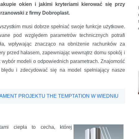
kupie okien i jakimi kryteriami kierować się przy
zanowski z firmy Dobroplast.
szystkim musi dobrze spełniać swoje funkcje użytkowe.
ane pod względem parametrów technicznych potrafi
pła, wpływając znacząco na obniżenie rachunków za
iery przed hałasem, zapewniając wewnątrz domu spokój i
est wybór modeli o odpowiednich parametrach. Znajomość
ić błędu i zdecydować się na model spełniający nasze
metry okien
DAMENT PROJEKTU THE TEMPTATION W WIEDNIU
tami ciepła to cecha, której