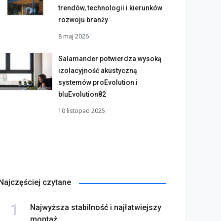
trendów, technologii i kierunków
rozwoju branży
8 maj 2026
Salamander potwierdza wysoką
izolacyjność akustyczną
systemów proEvolution i
bluEvolution82
10 listopad 2025
Najczęściej czytane
Najwyższa stabilność i najłatwiejszy
montaż