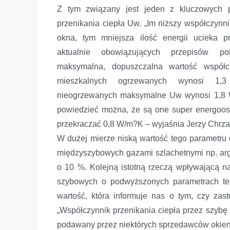
Z tym związany jest jeden z kluczowych p
przenikania ciepła Uw. „Im niższy współczynni
okna, tym mniejsza ilość energii ucieka p
aktualnie obowiązujących przepisów p
maksymalna, dopuszczalna wartość współ
mieszkalnych ogrzewanych wynosi 1,
nieogrzewanych maksymalne Uw wynosi 1,8 W
powiedzieć można, że są one super energoosz
przekraczać 0,8 W/m?K – wyjaśnia Jerzy Chrza
W dużej mierze niską wartość tego parametru o
międzyszybowych gazami szlachetnymi np. arg
o 10 %. Kolejną istotną rzeczą wpływającą n
szybowych o podwyższonych parametrach term
wartość, która informuje nas o tym, czy zas
„Współczynnik przenikania ciepła przez szybę 
podawany przez niektórych sprzedawców okien, 