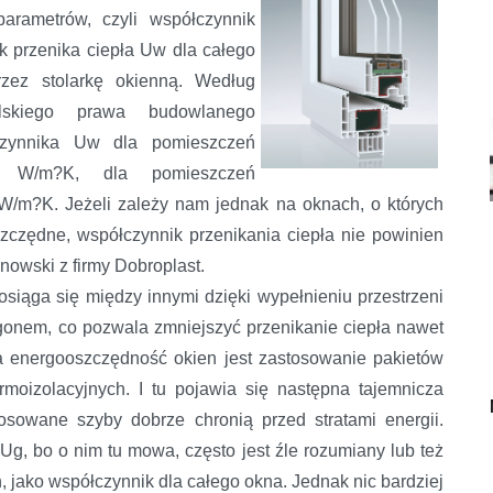
arametrów, czyli współczynnik
k przenika ciepła Uw dla całego
rzez stolarkę okienną. Według
olskiego prawa budowlanego
czynnika Uw dla pomieszczeń
3 W/m?K, dla pomieszczeń
/m?K. Jeżeli zależy nam jednak na oknach, o których
czędne, współczynnik przenikania ciepła nie powinien
nowski z firmy Dobroplast.
siąga się między innymi dzięki wypełnieniu przestrzeni
onem, co pozwala zmniejszyć przenikanie ciepła nawet
a energooszczędność okien jest zastosowanie pakietów
oizolacyjnych. I tu pojawia się następna tajemnicza
tosowane szyby dobrze chronią przed stratami energii.
Ug, bo o nim tu mowa, często jest źle rozumiany lub też
jako współczynnik dla całego okna. Jednak nic bardziej