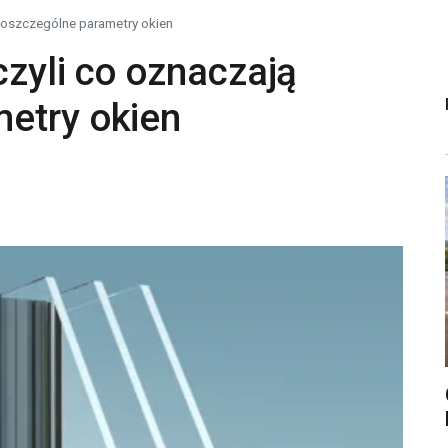
 poszczególne parametry okien
czyli co oznaczają
etry okien