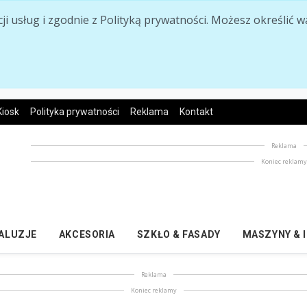
acji usług i zgodnie z Polityką prywatności. Możesz określi
Kiosk
Polityka prywatności
Reklama
Kontakt
Reklama
Koniec reklam
ŻALUZJE
AKCESORIA
SZKŁO & FASADY
MASZYNY & 
Reklama
Koniec reklamy