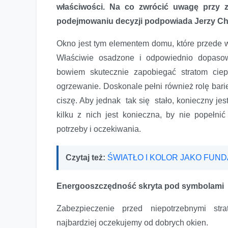
właściwości. Na co zwrócić uwagę przy za
podejmowaniu decyzji podpowiada Jerzy Chr
Okno jest tym elementem domu, które przede w
Właściwie osadzone i odpowiednio dopasow
bowiem skutecznie zapobiegać stratom cie
ogrzewanie. Doskonale pełni również rolę bar
ciszę. Aby jednak tak się stało, konieczny j
kilku z nich jest konieczna, by nie popełn
potrzeby i oczekiwania.
Tajemnicze skróty, czyli co oznaczają poszczególne para
Czytaj też:
ŚWIATŁO I KOLOR JAKO FUN
Energooszczędność skryta pod symbolami
Zabezpieczenie przed niepotrzebnymi stra
najbardziej oczekujemy od dobrych okien.