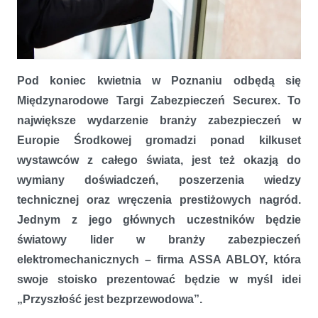
Targi Securex 2016. Bezprzewodowa przyszłość według ASSA
ABLOY
Pod koniec kwietnia w Poznaniu odbędą się
Międzynarodowe Targi Zabezpieczeń Securex. To
największe wydarzenie branży zabezpieczeń w
Europie Środkowej gromadzi ponad kilkuset
wystawców z całego świata, jest też okazją do
wymiany doświadczeń, poszerzenia wiedzy
technicznej oraz wręczenia prestiżowych nagród.
Jednym z jego głównych uczestników będzie
światowy lider w branży zabezpieczeń
elektromechanicznych – firma ASSA ABLOY, która
swoje stoisko prezentować będzie w myśl idei
„Przyszłość jest bezprzewodowa”.