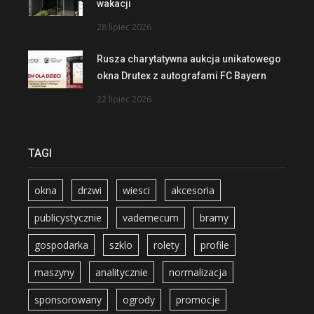
wakacji
28 lipiec 2026
Rusza charytatywna aukcja unikatowego
okna Drutex z autografami FC Bayern
22 lipiec 2026
TAGI
okna
drzwi
wiesci
akcesoria
publicystycznie
vademecum
bramy
gospodarka
szklo
rolety
profile
maszyny
analitycznie
normalizacja
sponsorowany
ogrody
promocje