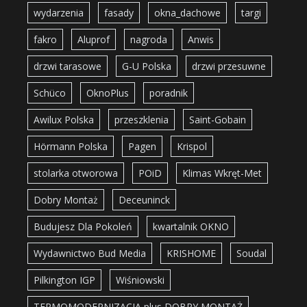
wydarzenia
fasady
okna_dachowe
targi
fakro
Aluprof
nagroda
Anwis
drzwi tarasowe
G-U Polska
drzwi przesuwne
Schüco
OknoPlus
poradnik
Awilux Polska
przeszklenia
Saint-Gobain
Hörmann Polska
Pagen
Krispol
stolarka otworowa
POiD
Klimas Wkręt-Met
Dobry Montaż
Deceuninck
Budujesz Dla Pokoleń
kwartalnik OKNO
Wydawnictwo Bud Media
KRISHOME
Soudal
Pilkington IGP
Wiśniowski
TERMOMODERNIZACJA plus DOBRY MONTAŻ