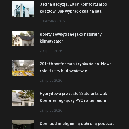
Jedna decyzja, 20 lat komfortu albo
kosztów. Jak wybrać okna na lata
3 sierpień 2026
Rolety zewnętrzne jako naturalny
klimatyzator
29 lipiec 2026
20 lat transformacji rynku ścian. Nowa
rola H+H w budownictwie
28 lipiec 2026
Hybrydowa przyszłość stolarki. Jak
Kömmerling łączy PVC i aluminium
28 lipiec 2026
Dom pod inteligentną ochroną podczas