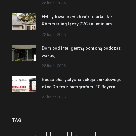
28 lipiec 2026
Hybrydowa przyszłość stolarki. Jak
Kömmerling łączy PVC i aluminium
28 lipiec 2026
Dom pod inteligentną ochroną podczas
wakacji
28 lipiec 2026
Rusza charytatywna aukcja unikatowego
okna Drutex z autografami FC Bayern
22 lipiec 2026
TAGI