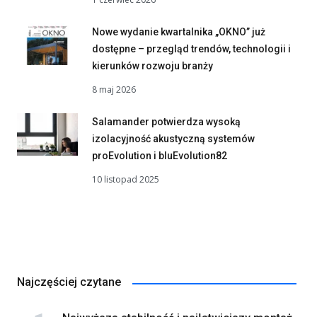
Nowe wydanie kwartalnika „OKNO” już
dostępne – przegląd trendów, technologii i
kierunków rozwoju branży
8 maj 2026
Salamander potwierdza wysoką
izolacyjność akustyczną systemów
proEvolution i bluEvolution82
10 listopad 2025
Najczęściej czytane