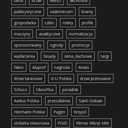
okna
drzwi
wiesci
akcesoria
publicystycznie
vademecum
bramy
gospodarka
szklo
rolety
profile
maszyny
analitycznie
normalizacja
sponsorowany
ogrody
promocje
wydarzenia
fasady
okna_dachowe
targi
fakro
Aluprof
nagroda
Anwis
drzwi tarasowe
G-U Polska
drzwi przesuwne
Schüco
OknoPlus
poradnik
Awilux Polska
przeszklenia
Saint-Gobain
Hörmann Polska
Pagen
Krispol
stolarka otworowa
POiD
Klimas Wkręt-Met