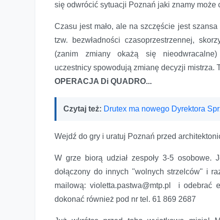
się odwrócić sytuacji Poznań jaki znamy może c
Czasu jest mało, ale na szczęście jest szansa
tzw. bezwładności czasoprzestrzennej, skorz
(zanim zmiany okażą się nieodwracalne) 
uczestnicy spowodują zmianę decyzji mistrza.
OPERACJA Di QUADRO...
Czytaj też:
Drutex ma nowego Dyrektora Sp
Wejdź do gry i uratuj Poznań przed architekton
W grze biorą udział zespoły 3-5 osobowe. Je
dołączony do innych "wolnych strzelców" i ra
mailową: violetta.pastwa@mtp.pl i odebrać 
dokonać również pod nr tel. 61 869 2687