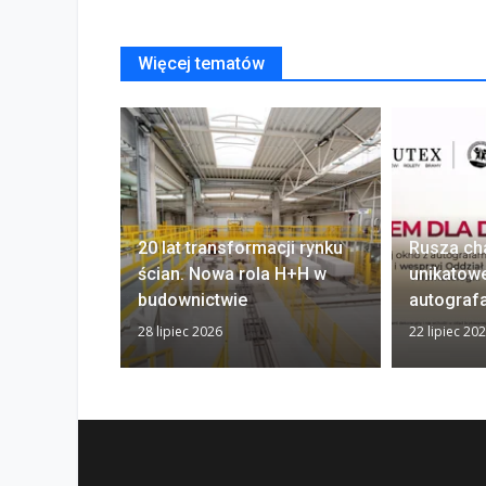
Więcej tematów
20 lat transformacji rynku
Rusza ch
ścian. Nowa rola H+H w
unikatow
budownictwie
autograf
28 lipiec 2026
22 lipiec 20