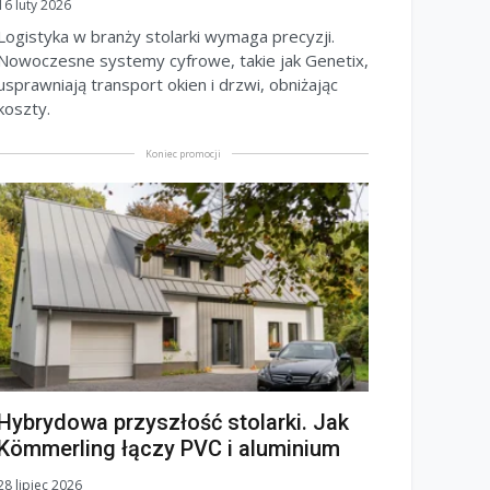
16 luty 2026
Logistyka w branży stolarki wymaga precyzji.
Nowoczesne systemy cyfrowe, takie jak Genetix,
usprawniają transport okien i drzwi, obniżając
koszty.
Koniec promocji
Hybrydowa przyszłość stolarki. Jak
Kömmerling łączy PVC i aluminium
28 lipiec 2026