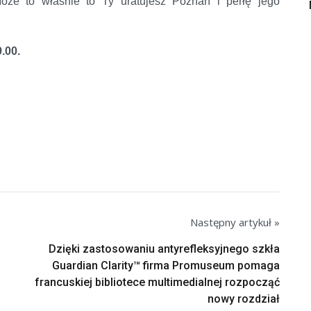
oże to właśnie to Ty uratujesz Poznań i perłę jego
.00.
Następny artykuł »
Dzięki zastosowaniu antyrefleksyjnego szkła
Guardian Clarity™ firma Promuseum pomaga
francuskiej bibliotece multimedialnej rozpocząć
nowy rozdział