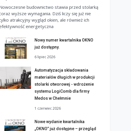
Nowoczesne budownictwo stawia przed stolarką
coraz wyższe wymagania. Dziś liczy się już nie
tylko atrakcyjny wygląd okien, ale również ich
efektywność energetyczna
Nowy numer kwartalnika OKNO
już dostępny.
6 lipiec 2026
Automatyzacja składowania
materiałów długich w produkcji
stolarki otworowej - wdrożenie
systemu LogiComb dla firmy
Medos w Chełmnie
1 czerwiec 2026
Nowe wydanie kwartalnika
„OKNO” już dostępne – przegląd