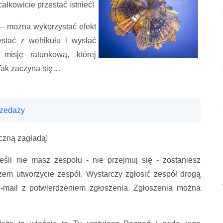
ałkowicie przestać istnieć!
 – można wykorzystać efekt
ystać z wehikułu i wysłać
misję ratunkową, której
 Tak zaczyna się…
rzedaży
iczną zagładą!
śli nie masz zespołu - nie przejmuj się - zostaniesz
zem utworzycie zespół. Wystarczy zgłosić zespół drogą
e-mail z potwierdzeniem zgłoszenia. Zgłoszenia można