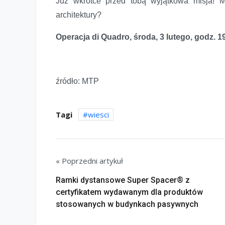
Już wkrótce przed tobą wyjątkowa misja! M
architektury?
Operacja di Quadro, środa, 3 lutego, godz. 19
źródło: MTP
Tagi
wiesci
« Poprzedni artykuł
Ramki dystansowe Super Spacer® z
certyfikatem wydawanym dla produktów
stosowanych w budynkach pasywnych