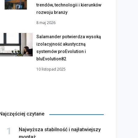
trendów, technologii i kierunków
rozwoju branży
8 maj 2026
Salamander potwierdza wysoką
izolacyjność akustyczną
systemów proEvolution i
bluEvolution82
10 listopad 2025
Najczęściej czytane
Najwyższa stabilność i najłatwiejszy
montaż