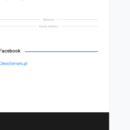
Reklama
Koniec reklamy
Facebook
OknoSerwis.pl
na bez tajemnic. Na co
rócić uwagę przed
Saint-Gobain prezentuje
akupem
nowy film wizerunkowy
lipiec 2026
13 lipiec 2026