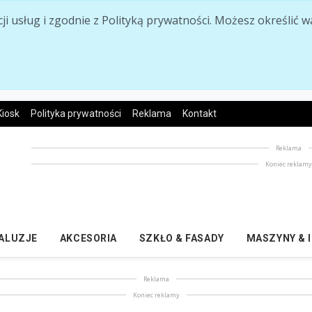
acji usług i zgodnie z Polityką prywatności. Możesz określi
Kiosk
Polityka prywatności
Reklama
Kontakt
Reklama
Koniec reklam
ŻALUZJE
AKCESORIA
SZKŁO & FASADY
MASZYNY & 
Reklama
Koniec reklamy