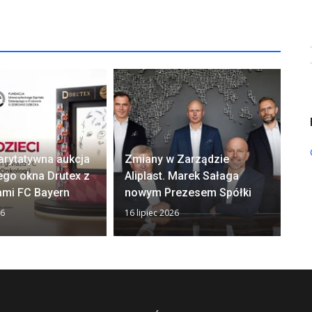
arytatywna aukcja
Zmiany w Zarządzie
Ok
ego okna Drutex z
Aliplast. Marek Sałaga
zw
ami FC Bayern
nowym Prezesem Spółki
z
26
16 lipiec 2026
13 