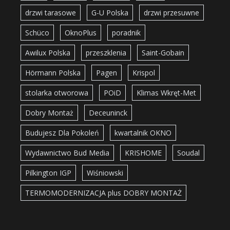
drzwi tarasowe
G-U Polska
drzwi przesuwne
Schüco
OknoPlus
poradnik
Awilux Polska
przeszklenia
Saint-Gobain
Hörmann Polska
Pagen
Krispol
stolarka otworowa
POiD
Klimas Wkręt-Met
Dobry Montaż
Deceuninck
Budujesz Dla Pokoleń
kwartalnik OKNO
Wydawnictwo Bud Media
KRISHOME
Soudal
Pilkington IGP
Wiśniowski
TERMOMODERNIZACJA plus DOBRY MONTAŻ