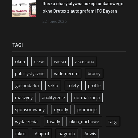
Rusza charytatywna aukcja unikatowego
okna Drutex z autografami FC Bayern
22 lipiec 2026
TAGI
okna
drzwi
wiesci
akcesoria
publicystycznie
vademecum
bramy
gospodarka
szklo
rolety
profile
maszyny
analitycznie
normalizacja
sponsorowany
ogrody
promocje
wydarzenia
fasady
okna_dachowe
targi
fakro
Aluprof
nagroda
Anwis