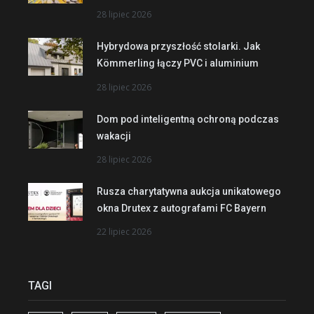
28 lipiec 2026
Hybrydowa przyszłość stolarki. Jak
Kömmerling łączy PVC i aluminium
28 lipiec 2026
Dom pod inteligentną ochroną podczas
wakacji
28 lipiec 2026
Rusza charytatywna aukcja unikatowego
okna Drutex z autografami FC Bayern
22 lipiec 2026
TAGI