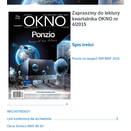
Zapraszmy do lektury
kwartalnika OKNO nr
4/2015
Spis treści
Ponzio na targach BATIMAT 2015
Kwartalnik OKNO nr 4/2015
...................................................................4
ARCHITRENDY
cykl konferencji dla architektów .........................................................................5
Okna Schüco AWS 90.SI+