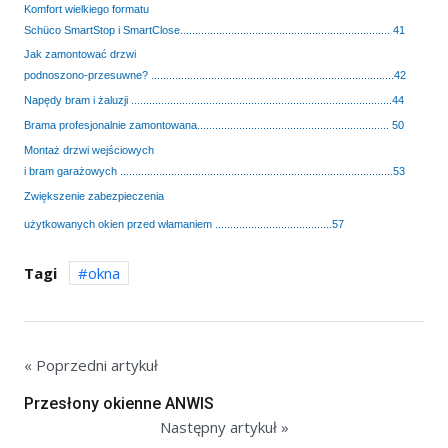
Komfort wielkiego formatu
Schüco SmartStop i SmartClose...................................................................... 41
Jak zamontować drzwi
podnoszono-przesuwne? .................................................................................42
Napędy bram i żaluzji .......................................................................................44
Brama profesjonalnie zamontowana................................................................ 50
Montaż drzwi wejściowych
i bram garażowych ...........................................................................................53
Zwiększenie zabezpieczenia
użytkowanych okien przed włamaniem .......................................57
Tagi
okna
« Poprzedni artykuł
Przesłony okienne ANWIS
Następny artykuł »