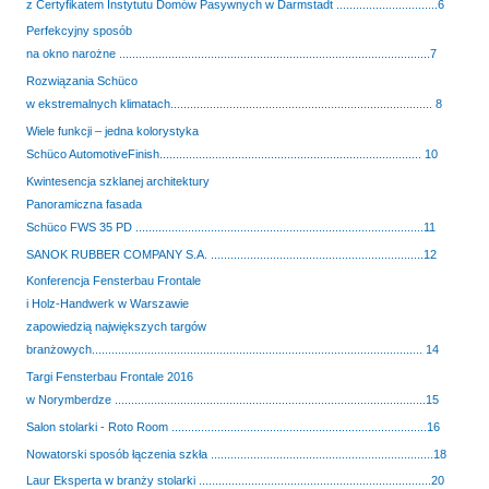
z Certyfikatem Instytutu Domów Pasywnych w Darmstadt ...............................6
Perfekcyjny sposób
na okno narożne ...............................................................................................7
Rozwiązania Schüco
w ekstremalnych klimatach................................................................................ 8
Wiele funkcji – jedna kolorystyka
Schüco AutomotiveFinish................................................................................ 10
Kwintesencja szklanej architektury
Panoramiczna fasada
Schüco FWS 35 PD ........................................................................................11
SANOK RUBBER COMPANY S.A. .................................................................12
Konferencja Fensterbau Frontale
i Holz-Handwerk w Warszawie
zapowiedzią największych targów
branżowych..................................................................................................... 14
Targi Fensterbau Frontale 2016
w Norymberdze ...............................................................................................15
Salon stolarki - Roto Room ..............................................................................16
Nowatorski sposób łączenia szkła ....................................................................18
Laur Eksperta w branży stolarki .......................................................................20