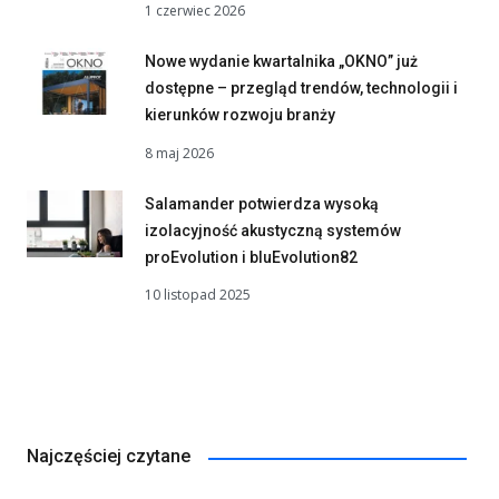
1 czerwiec 2026
Nowe wydanie kwartalnika „OKNO” już
dostępne – przegląd trendów, technologii i
kierunków rozwoju branży
8 maj 2026
Salamander potwierdza wysoką
izolacyjność akustyczną systemów
proEvolution i bluEvolution82
10 listopad 2025
Najczęściej czytane