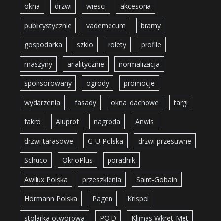
okna
drzwi
wiesci
akcesoria
publicystycznie
vademecum
bramy
gospodarka
szklo
rolety
profile
maszyny
analitycznie
normalizacja
sponsorowany
ogrody
promocje
wydarzenia
fasady
okna_dachowe
targi
fakro
Aluprof
nagroda
Anwis
drzwi tarasowe
G-U Polska
drzwi przesuwne
Schüco
OknoPlus
poradnik
Awilux Polska
przeszklenia
Saint-Gobain
Hörmann Polska
Pagen
Krispol
stolarka otworowa
POiD
Klimas Wkręt-Met