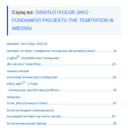
Czytaj też:
ŚWIATŁO I KOLOR JAKO
FUNDAMENT PROJEKTU THE TEMPTATION W
WIEDNIU
elumatec Tech Days 2015 22
elumatec ze Stürtz -inteligentne rozwiązania dla produkcji okien! ....................24
®
LogiKal
- Kompleksowe rozwiązania
dla sukcesu Twojej firmy ..................................................................................26
Soenen Hendrik
prezentuje innowacyjne rozwiązanie! ...............................................................28
®
PREZ-MET
- CT500
- innowacyjny sposób cięcia profili pvc .............................................................30
Amberline
10 lat „Bursztynowych Okien”.......................................................................... 33
Drzwi na drogach ewakuacyjnych
wymaganie formalne wg normy wyrobu ..........................................................36
Drzwi kompozytowe Vikking .............................................................................38