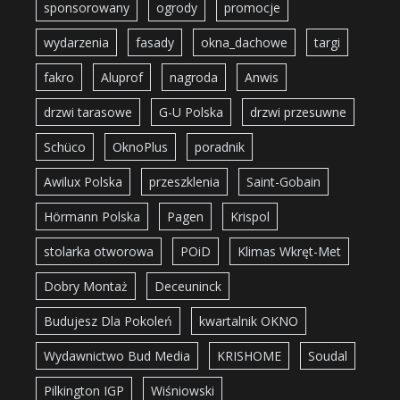
sponsorowany
ogrody
promocje
wydarzenia
fasady
okna_dachowe
targi
fakro
Aluprof
nagroda
Anwis
drzwi tarasowe
G-U Polska
drzwi przesuwne
Schüco
OknoPlus
poradnik
Awilux Polska
przeszklenia
Saint-Gobain
Hörmann Polska
Pagen
Krispol
stolarka otworowa
POiD
Klimas Wkręt-Met
Dobry Montaż
Deceuninck
Budujesz Dla Pokoleń
kwartalnik OKNO
Wydawnictwo Bud Media
KRISHOME
Soudal
Pilkington IGP
Wiśniowski