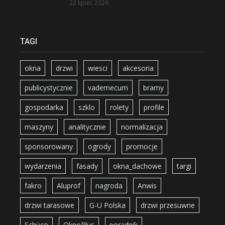
22 lipiec 2026
TAGI
okna
drzwi
wiesci
akcesoria
publicystycznie
vademecum
bramy
gospodarka
szklo
rolety
profile
maszyny
analitycznie
normalizacja
sponsorowany
ogrody
promocje
wydarzenia
fasady
okna_dachowe
targi
fakro
Aluprof
nagroda
Anwis
drzwi tarasowe
G-U Polska
drzwi przesuwne
Schüco
OknoPlus
poradnik