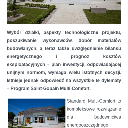
Loteria „SAINT-GOBAIN MULTI-COMFORT IDEALNY POMYSŁ NA
DOM”
Wybór działki, aspekty technologiczne projektu,
poszukiwanie wykonawców, dobór materiałów
budowlanych, a teraz także uwzględnienie bilansu
energetycznego i prognoz kosztów
eksploatacyjnych – plan inwestycji, odpowiadającej
unijnym normom, wymaga wielu istotnych decyzji.
Istnieje jednak odpowiedź na wszystkie te dylematy
– Program Saint-Gobain Multi-Comfort.
Standard Multi-Comfort to
kompleksowe rozwiązanie
dla budownictwa
energooszczędnego