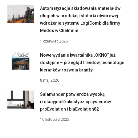
Automatyzacja składowania materiałów
długich w produkcji stolarki otworowej -
wdrożenie systemu LogiComb dla firmy
Medos w Chełmnie
1 czerwiec 2026
Nowe wydanie kwartalnika „OKNO” już
dostępne – przegląd trendów, technologii i
kierunków rozwoju branży
8 maj 2026
Salamander potwierdza wysoką
izolacyjność akustyczną systemów
proEvolution i bluEvolution82
10 listopad 2025