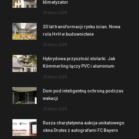
klimatyzator
29 lipiec 2026
20 lat transformacji rynku ścian. Nowa
rola H+H w budownictwie
28 lipiec 2026
Hybrydowa przyszłość stolarki. Jak
Kömmerling łączy PVC i aluminium
28 lipiec 2026
Dom pod inteligentną ochroną podczas
wakacji
28 lipiec 2026
Rusza charytatywna aukcja unikatowego
okna Drutex z autografami FC Bayern