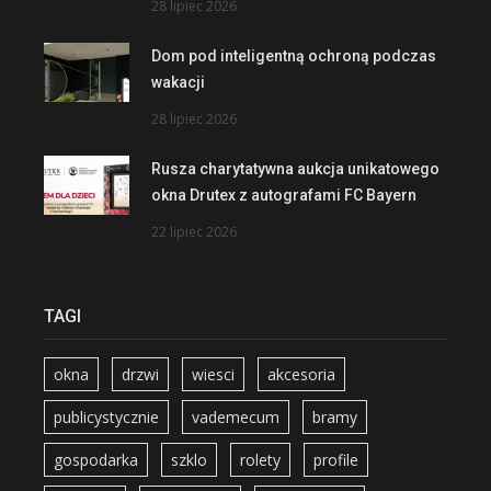
28 lipiec 2026
Dom pod inteligentną ochroną podczas
wakacji
28 lipiec 2026
Rusza charytatywna aukcja unikatowego
okna Drutex z autografami FC Bayern
22 lipiec 2026
TAGI
okna
drzwi
wiesci
akcesoria
publicystycznie
vademecum
bramy
gospodarka
szklo
rolety
profile