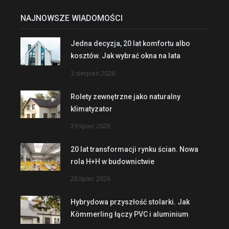
NAJNOWSZE WIADOMOŚCI
Jedna decyzja, 20 lat komfortu albo
kosztów. Jak wybrać okna na lata
3 sierpień 2026
Rolety zewnętrzne jako naturalny
klimatyzator
29 lipiec 2026
20 lat transformacji rynku ścian. Nowa
rola H+H w budownictwie
28 lipiec 2026
Hybrydowa przyszłość stolarki. Jak
Kömmerling łączy PVC i aluminium