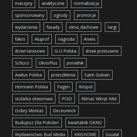
maszyny
analitycznie
normalizacja
sponsorowany
ogrody
promocje
wydarzenia
fasady
okna_dachowe
targi
fakro
Aluprof
nagroda
Anwis
drzwi tarasowe
G-U Polska
drzwi przesuwne
Schüco
OknoPlus
poradnik
Awilux Polska
przeszklenia
Saint-Gobain
Hörmann Polska
Pagen
Krispol
stolarka otworowa
POiD
Klimas Wkręt-Met
Dobry Montaż
Deceuninck
Budujesz Dla Pokoleń
kwartalnik OKNO
Wydawnictwo Bud Media
KRISHOME
Soudal