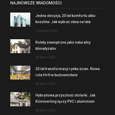
NAJNOWSZE WIADOMOŚCI
Jedna decyzja, 20 lat komfortu albo
kosztów. Jak wybrać okna na lata
3 sierpień 2026
Rolety zewnętrzne jako naturalny
klimatyzator
29 lipiec 2026
20 lat transformacji rynku ścian. Nowa
rola H+H w budownictwie
28 lipiec 2026
Hybrydowa przyszłość stolarki. Jak
Kömmerling łączy PVC i aluminium
28 lipiec 2026