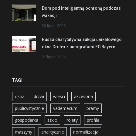
Dom pod inteligentną ochroną podczas
wakacji
28 lipiec 2026
Rusza charytatywna aukcja unikatowego
okna Drutex z autografami FC Bayern
22 lipiec 2026
TAGI
okna
drzwi
wiesci
akcesoria
publicystycznie
vademecum
bramy
gospodarka
szklo
rolety
profile
maszyny
analitycznie
normalizacja