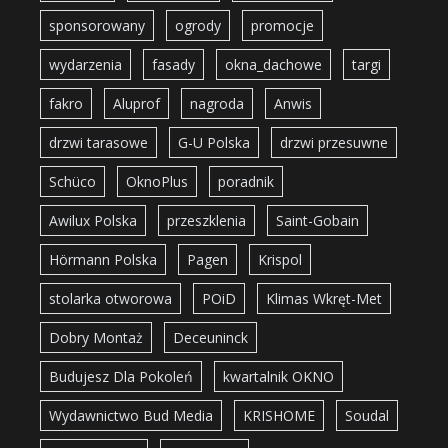
sponsorowany
ogrody
promocje
wydarzenia
fasady
okna_dachowe
targi
fakro
Aluprof
nagroda
Anwis
drzwi tarasowe
G-U Polska
drzwi przesuwne
Schüco
OknoPlus
poradnik
Awilux Polska
przeszklenia
Saint-Gobain
Hörmann Polska
Pagen
Krispol
stolarka otworowa
POiD
Klimas Wkręt-Met
Dobry Montaż
Deceuninck
Budujesz Dla Pokoleń
kwartalnik OKNO
Wydawnictwo Bud Media
KRISHOME
Soudal