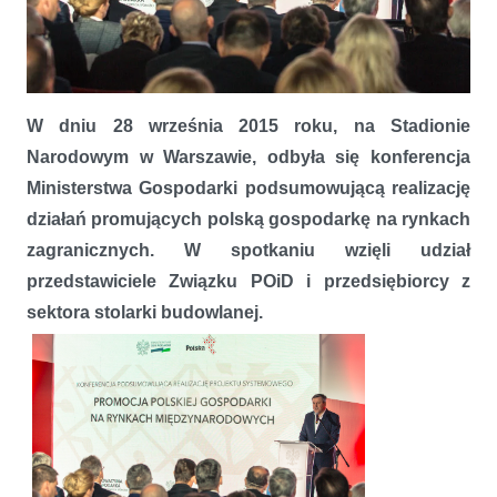
Branża stolarki budowlanej doceniona przez Ministerstwo
Gospodarki
W dniu 28 września 2015 roku, na Stadionie
Narodowym w Warszawie, odbyła się konferencja
Ministerstwa Gospodarki podsumowującą realizację
działań promujących polską gospodarkę na rynkach
zagranicznych. W spotkaniu wzięli udział
przedstawiciele Związku POiD i przedsiębiorcy z
sektora stolarki budowlanej.