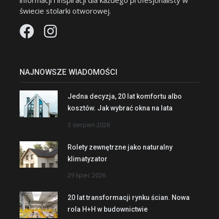
informacji i inspiracji dla każdego profesjonalisty w
świecie stolarki otworowej.
NAJNOWSZE WIADOMOŚCI
Jedna decyzja, 20 lat komfortu albo
kosztów. Jak wybrać okna na lata
3 sierpień 2026
Rolety zewnętrzne jako naturalny
klimatyzator
29 lipiec 2026
20 lat transformacji rynku ścian. Nowa
rola H+H w budownictwie