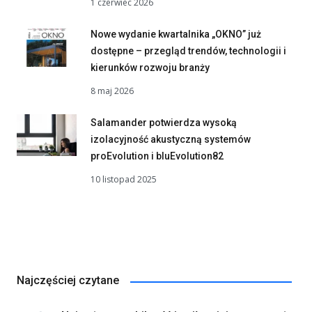
1 czerwiec 2026
Nowe wydanie kwartalnika „OKNO” już
dostępne – przegląd trendów, technologii i
kierunków rozwoju branży
8 maj 2026
Salamander potwierdza wysoką
izolacyjność akustyczną systemów
proEvolution i bluEvolution82
10 listopad 2025
Najczęściej czytane