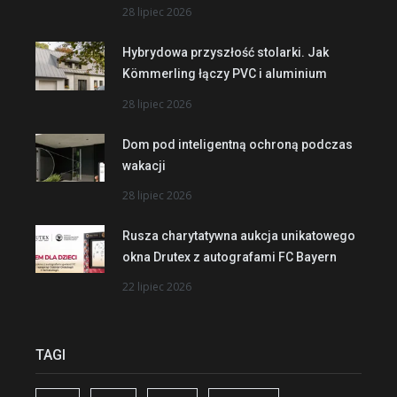
28 lipiec 2026
Hybrydowa przyszłość stolarki. Jak
Kömmerling łączy PVC i aluminium
28 lipiec 2026
Dom pod inteligentną ochroną podczas
wakacji
28 lipiec 2026
Rusza charytatywna aukcja unikatowego
okna Drutex z autografami FC Bayern
22 lipiec 2026
TAGI