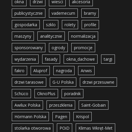
okna
drzwi
wiesci
akcesoria
publicystycznie
vademecum
bramy
gospodarka
szklo
rolety
profile
maszyny
analitycznie
normalizacja
sponsorowany
ogrody
promocje
wydarzenia
fasady
okna_dachowe
targi
fakro
Aluprof
nagroda
Anwis
drzwi tarasowe
G-U Polska
drzwi przesuwne
Schüco
OknoPlus
poradnik
Awilux Polska
przeszklenia
Saint-Gobain
Hörmann Polska
Pagen
Krispol
stolarka otworowa
POiD
Klimas Wkręt-Met