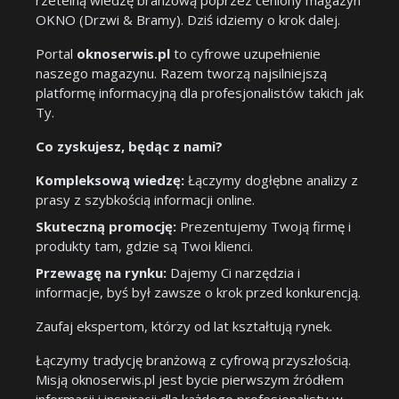
rzetelną wiedzę branżową poprzez ceniony magazyn
OKNO (Drzwi & Bramy). Dziś idziemy o krok dalej.
Portal
oknoserwis.pl
to cyfrowe uzupełnienie
naszego magazynu. Razem tworzą najsilniejszą
platformę informacyjną dla profesjonalistów takich jak
Ty.
Co zyskujesz, będąc z nami?
Kompleksową wiedzę:
Łączymy dogłębne analizy z
prasy z szybkością informacji online.
Skuteczną promocję:
Prezentujemy Twoją firmę i
produkty tam, gdzie są Twoi klienci.
Przewagę na rynku:
Dajemy Ci narzędzia i
informacje, byś był zawsze o krok przed konkurencją.
Zaufaj ekspertom, którzy od lat kształtują rynek.
Łączymy tradycję branżową z cyfrową przyszłością.
Misją oknoserwis.pl jest bycie pierwszym źródłem