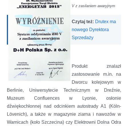
V z zasilaniem awaryjnym
Czytaj też:
Drutex ma
nowego Dyrektora
Sprzedaży
Produkt znalazł
zastosowanie m.in. na
Dworcu kolejowym w
Berlinie, Uniwersytecie Technicznym w Dreźnie,
Muzeum Confluences w Lyonie, osłonie
dźwiękochłonnej nad odcinkiem autostrady A1 (Köln-
Lövenich), a także w magazynie ziarna i nawozów w
Warnicach (koło Szczecina) czy Elektrowni Dolna Odra