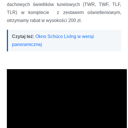
dachowych świetlików tunelowych (TWR, TWF, TLF,
TLR) w komplecie z zestawem oświetleniowym,
otrzymamy rabat w wysokości 200 zł.
Czytaj też:
Okno Schüco LivIng w wersji
panoramicznej