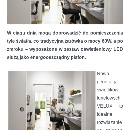
W ciągu dnia mogą doprowadzić do pomieszczenia
Wnętrza bez okien jasne przez całą dobę, a rachunki za prąd niższe
tyle światła, co tradycyjna żarówka o mocy 60W, a po
zmroku – wyposażone w zestaw oświetleniowy LED
służą jako energooszczędny plafon.
Nowa
generacja
świetlików
tunelowych
VELUX to
idealne
rozwiązanie