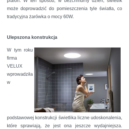
plafon. W ten sposób, w bezchmurny dzień, świetlik
może doprowadzić do pomieszczenia tyle światła, co
tradycyjna żarówka o mocy 60W.
Ulepszona konstrukcja
W tym roku
firma
VELUX
wprowadziła
w
podstawowej konstrukcji świetlika liczne udoskonalenia,
które sprawiają, że jest ona jeszcze wydajniejsza.