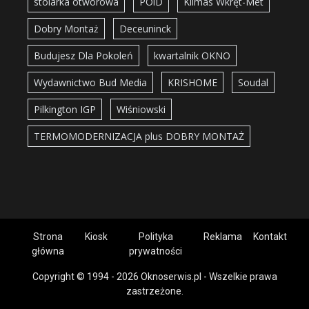
stolarka otworowa
POiD
Klimas Wkręt-Met
Dobry Montaż
Deceuninck
Budujesz Dla Pokoleń
kwartalnik OKNO
Wydawnictwo Bud Media
KRISHOME
Soudal
Pilkington IGP
Wiśniowski
TERMOMODERNIZACJA plus DOBRY MONTAŻ
Strona
Kiosk
Polityka
Reklama
Kontakt
główna
prywatności
Copyright © 1994 - 2026 Oknoserwis.pl - Wszelkie prawa
zastrzeżone.