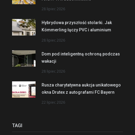
28 lipiec 2026
Hybrydowa przyszłość stolarki. Jak
Kömmerling łączy PVC i aluminium
28 lipiec 2026
Dom pod inteligentną ochroną podczas
wakacji
28 lipiec 2026
Rusza charytatywna aukcja unikatowego
okna Drutex z autografami FC Bayern
22 lipiec 2026
TAGI