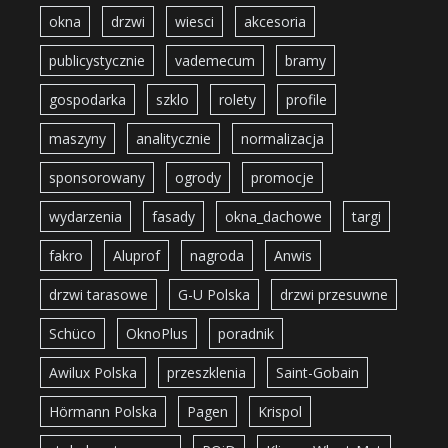
okna
drzwi
wiesci
akcesoria
publicystycznie
vademecum
bramy
gospodarka
szklo
rolety
profile
maszyny
analitycznie
normalizacja
sponsorowany
ogrody
promocje
wydarzenia
fasady
okna_dachowe
targi
fakro
Aluprof
nagroda
Anwis
drzwi tarasowe
G-U Polska
drzwi przesuwne
Schüco
OknoPlus
poradnik
Awilux Polska
przeszklenia
Saint-Gobain
Hörmann Polska
Pagen
Krispol