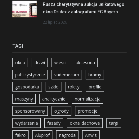
Rusza charytatywna aukcja unikatowego
okna Drutex z autografami FC Bayern
22 lipiec 2026
TAGI
okna
drzwi
wiesci
akcesoria
publicystycznie
vademecum
bramy
gospodarka
szklo
rolety
profile
maszyny
analitycznie
normalizacja
sponsorowany
ogrody
promocje
wydarzenia
fasady
okna_dachowe
targi
fakro
Aluprof
nagroda
Anwis