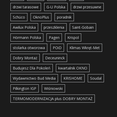
drzwi tarasowe
G-U Polska
drzwi przesuwne
Schüco
OknoPlus
poradnik
Awilux Polska
przeszklenia
Saint-Gobain
Hörmann Polska
Pagen
Krispol
stolarka otworowa
POiD
Klimas Wkręt-Met
Dobry Montaż
Deceuninck
Budujesz Dla Pokoleń
kwartalnik OKNO
Wydawnictwo Bud Media
KRISHOME
Soudal
Pilkington IGP
Wiśniowski
TERMOMODERNIZACJA plus DOBRY MONTAŻ