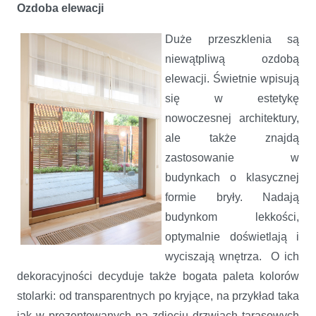
Ozdoba elewacji
Duże przeszklenia są
niewątpliwą ozdobą
elewacji. Świetnie wpisują
się w estetykę
nowoczesnej architektury,
ale także znajdą
zastosowanie w
budynkach o klasycznej
formie bryły. Nadają
budynkom lekkości,
optymalnie doświetlają i
wyciszają wnętrza. O ich
dekoracyjności decyduje także bogata paleta kolorów
stolarki: od transparentnych po kryjące, na przykład taka
jak w prezentowanych na zdjęciu drzwiach tarasowych