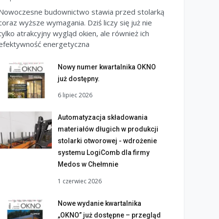
Nowoczesne budownictwo stawia przed stolarką
coraz wyższe wymagania. Dziś liczy się już nie
tylko atrakcyjny wygląd okien, ale również ich
efektywność energetyczna
Nowy numer kwartalnika OKNO
już dostępny.
6 lipiec 2026
Automatyzacja składowania
materiałów długich w produkcji
stolarki otworowej - wdrożenie
systemu LogiComb dla firmy
Medos w Chełmnie
1 czerwiec 2026
Nowe wydanie kwartalnika
„OKNO” już dostępne – przegląd