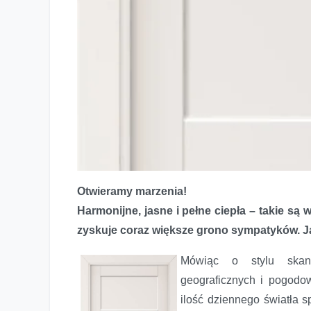
Otwieramy marzenia!
Magia bieli, czyli styl skandynawski
Harmonijne, jasne i pełne ciepła – takie są
zyskuje coraz większe grono sympatyków. Ja
Mówiąc o stylu skan
geograficznych i pogodow
ilość dziennego światła