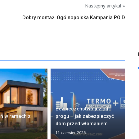
Następny artykuł »
Dobry montaż. Ogólnopolska Kampania POiD
OD
Bezpieczeństwo już od
na
eń w ramach z
progu – jak zabezpieczyć
ko
m
dom przed włamaniem
od
11 czerwiec 2026
28 