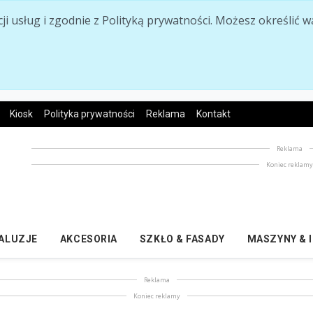
acji usług i zgodnie z Polityką prywatności. Możesz określi
Kiosk
Polityka prywatności
Reklama
Kontakt
Reklama
Koniec reklam
ŻALUZJE
AKCESORIA
SZKŁO & FASADY
MASZYNY & 
Reklama
Koniec reklamy