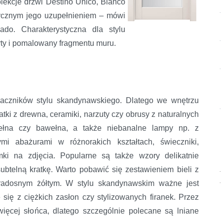
lekcje drzwi Destino Unico, Bianco
ktycznym jego uzupełnieniem – mówi
do. Charakterystyczna dla stylu
yty i pomalowany fragmentu muru.
naczników stylu skandynawskiego. Dlatego we wnętrzu
ki z drewna, ceramiki, narzuty czy obrusy z naturalnych
wełna czy bawełna, a także niebanalne lampy np. z
mi abażurami w różnorakich kształtach, świeczniki,
ki na zdjęcia. Popularne są także wzory delikatnie
btelną kratkę. Warto pobawić się zestawieniem bieli z
y radosnym żółtym. W stylu skandynawskim ważne jest
 się z ciężkich zasłon czy stylizowanych firanek. Przez
ęcej słońca, dlatego szczególnie polecane są lniane