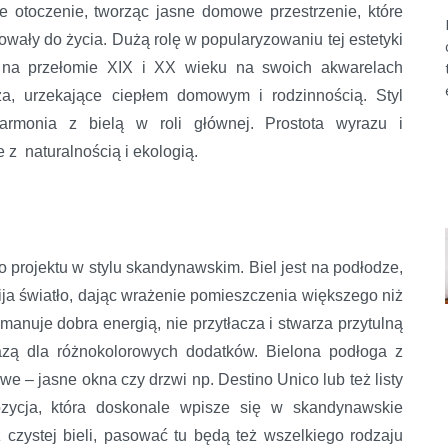
e otoczenie, tworząc jasne domowe przestrzenie, które
owały do życia. Dużą rolę w popularyzowaniu tej estetyki
y na przełomie XIX i XX wieku na swoich akwarelach
rza, urzekające ciepłem domowym i rodzinnością. Styl
armonia z bielą w roli głównej. Prostota wyrazu i
 z naturalnością i ekologią.
 projektu w stylu skandynawskim. Biel jest na podłodze,
ija światło, dając wrażenie pomieszczenia większego niż
manuje dobra energią, nie przytłacza i stwarza przytulną
azą dla różnokolorowych dodatków. Bielona podłoga z
e – jasne okna czy drzwi np. Destino Unico lub też listy
ozycja, która doskonale wpisze się w skandynawskie
 czystej bieli, pasować tu będą też wszelkiego rodzaju