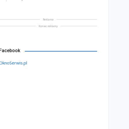
Reklama
Koniec reklamy
Facebook
OknoSerwis.pl
BOJNIK DRZWIOWY – co
Solidna zapora przed
leży wiedzieć w
włamaniem – drzwi
ntekście wyboru
antywłamaniowe nowej
bojnika
generacji
maj 2026
8 maj 2026