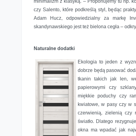
minimalizm z klasyką. – Proponujemy tu np. ko
czy Salento, które podkreślą styl, będąc pra
Adam Hucz, odpowiedzialny za markę Inva
skandynawskiego jest też bielona cegła – odkr
Naturalne dodatki
Ekologia to jeden z wyz
dobrze będą pasować dodat
tkanin takich jak len, 
papierowymi czy szklany
miękkie poduchy czy ram
kwiatowe, w pasy czy w su
czerwienią, zielenią cz
światło. Dlatego rezygnuje
okna ma wpadać jak najwi