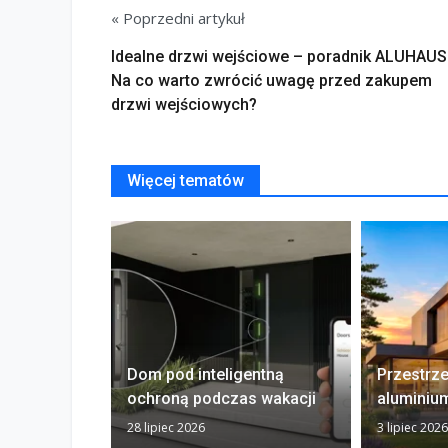
« Poprzedni artykuł
Idealne drzwi wejściowe – poradnik ALUHAUS
Na co warto zwrócić uwagę przed zakupem
drzwi wejściowych?
Więcej tematów
Dom pod inteligentną
Przestrz
ochroną podczas wakacji
aluminiu
28 lipiec 2026
3 lipiec 2026