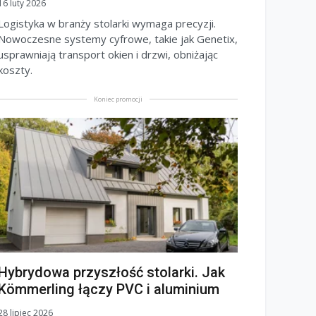
16 luty 2026
Logistyka w branży stolarki wymaga precyzji.
Nowoczesne systemy cyfrowe, takie jak Genetix,
usprawniają transport okien i drzwi, obniżając
koszty.
Koniec promocji
Hybrydowa przyszłość stolarki. Jak
Kömmerling łączy PVC i aluminium
28 lipiec 2026