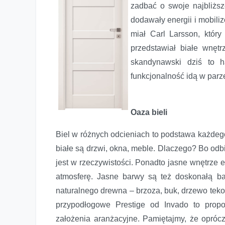
zadbać o swoje najbliższ
dodawały energii i mobiliz
miał Carl Larsson, któr
przedstawiał białe wnęt
skandynawski dziś to h
funkcjonalność idą w parze
Oaza bieli
Biel w różnych odcieniach to podstawa każdego
białe są drzwi, okna, meble. Dlaczego? Bo odb
jest w rzeczywistości. Ponadto jasne wnętrze e
atmosferę. Jasne barwy są też doskonałą b
naturalnego drewna – brzoza, buk, drzewo tekow
przypodłogowe Prestige od Invado to prop
założenia aranżacyjne. Pamiętajmy, że oprócz