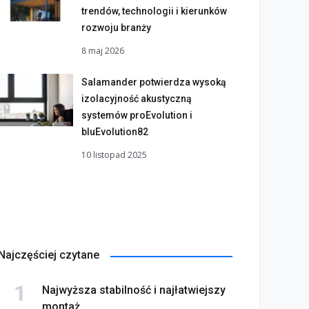
trendów, technologii i kierunków
rozwoju branży
8 maj 2026
Salamander potwierdza wysoką
izolacyjność akustyczną
systemów proEvolution i
bluEvolution82
10 listopad 2025
Najczęściej czytane
Najwyższa stabilność i najłatwiejszy
montaż