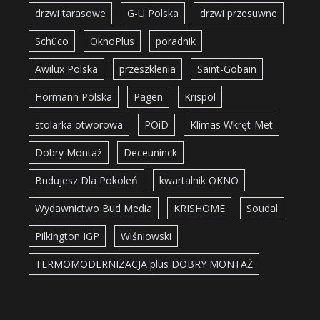
drzwi tarasowe
G-U Polska
drzwi przesuwne
Schüco
OknoPlus
poradnik
Awilux Polska
przeszklenia
Saint-Gobain
Hörmann Polska
Pagen
Krispol
stolarka otworowa
POiD
Klimas Wkręt-Met
Dobry Montaż
Deceuninck
Budujesz Dla Pokoleń
kwartalnik OKNO
Wydawnictwo Bud Media
KRISHOME
Soudal
Pilkington IGP
Wiśniowski
TERMOMODERNIZACJA plus DOBRY MONTAŻ