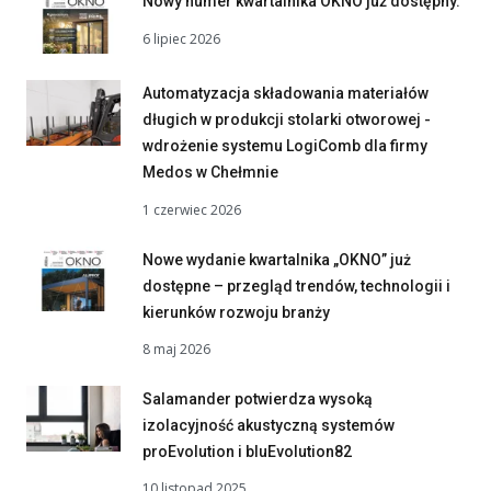
Nowy numer kwartalnika OKNO już dostępny.
6 lipiec 2026
Automatyzacja składowania materiałów
długich w produkcji stolarki otworowej -
wdrożenie systemu LogiComb dla firmy
Medos w Chełmnie
1 czerwiec 2026
Nowe wydanie kwartalnika „OKNO” już
dostępne – przegląd trendów, technologii i
kierunków rozwoju branży
8 maj 2026
Salamander potwierdza wysoką
izolacyjność akustyczną systemów
proEvolution i bluEvolution82
10 listopad 2025