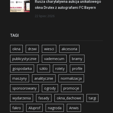
Rusza charytatywna aukcja unikatowego
okna Drutex z autografami FC Bayern
22 lipiec 2026
TAGI
okna
drzwi
wiesci
akcesoria
publicystycznie
vademecum
bramy
gospodarka
szklo
rolety
profile
maszyny
analitycznie
normalizacja
sponsorowany
ogrody
promocje
wydarzenia
fasady
okna_dachowe
targi
fakro
Aluprof
nagroda
Anwis