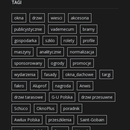
TAGI
okna
drzwi
wiesci
akcesoria
publicystycznie
vademecum
bramy
gospodarka
szklo
rolety
profile
maszyny
analitycznie
normalizacja
sponsorowany
ogrody
promocje
wydarzenia
fasady
okna_dachowe
targi
fakro
Aluprof
nagroda
Anwis
drzwi tarasowe
G-U Polska
drzwi przesuwne
Schüco
OknoPlus
poradnik
Awilux Polska
przeszklenia
Saint-Gobain