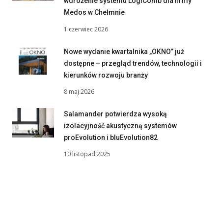
wdrożenie systemu LogiComb dla firmy
Medos w Chełmnie
1 czerwiec 2026
Nowe wydanie kwartalnika „OKNO” już
dostępne – przegląd trendów, technologii i
kierunków rozwoju branży
8 maj 2026
Salamander potwierdza wysoką
izolacyjność akustyczną systemów
proEvolution i bluEvolution82
10 listopad 2025