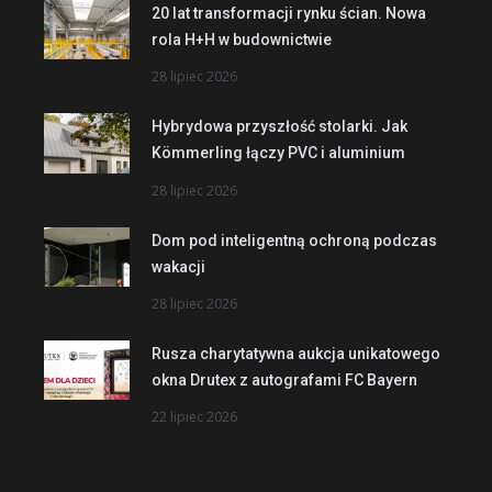
20 lat transformacji rynku ścian. Nowa
rola H+H w budownictwie
28 lipiec 2026
Hybrydowa przyszłość stolarki. Jak
Kömmerling łączy PVC i aluminium
28 lipiec 2026
Dom pod inteligentną ochroną podczas
wakacji
28 lipiec 2026
Rusza charytatywna aukcja unikatowego
okna Drutex z autografami FC Bayern
22 lipiec 2026