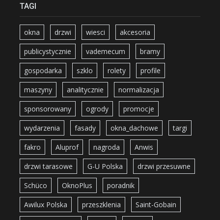
TAGI
okna
drzwi
wiesci
akcesoria
publicystycznie
vademecum
bramy
gospodarka
szklo
rolety
profile
maszyny
analitycznie
normalizacja
sponsorowany
ogrody
promocje
wydarzenia
fasady
okna_dachowe
targi
fakro
Aluprof
nagroda
Anwis
drzwi tarasowe
G-U Polska
drzwi przesuwne
Schüco
OknoPlus
poradnik
Awilux Polska
przeszklenia
Saint-Gobain