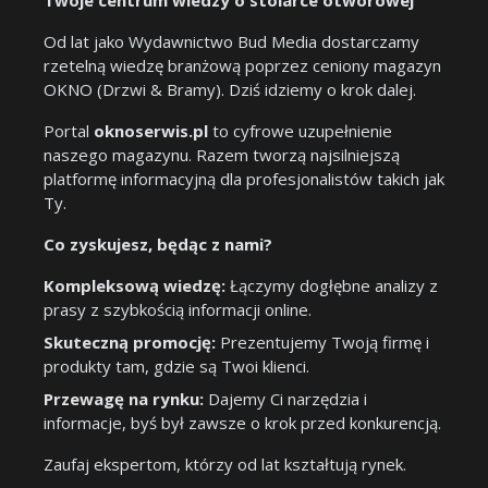
Twoje centrum wiedzy o stolarce otworowej
Od lat jako Wydawnictwo Bud Media dostarczamy
rzetelną wiedzę branżową poprzez ceniony magazyn
OKNO (Drzwi & Bramy). Dziś idziemy o krok dalej.
Portal
oknoserwis.pl
to cyfrowe uzupełnienie
naszego magazynu. Razem tworzą najsilniejszą
platformę informacyjną dla profesjonalistów takich jak
Ty.
Co zyskujesz, będąc z nami?
Kompleksową wiedzę:
Łączymy dogłębne analizy z
prasy z szybkością informacji online.
Skuteczną promocję:
Prezentujemy Twoją firmę i
produkty tam, gdzie są Twoi klienci.
Przewagę na rynku:
Dajemy Ci narzędzia i
informacje, byś był zawsze o krok przed konkurencją.
Zaufaj ekspertom, którzy od lat kształtują rynek.