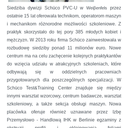
Siedziba dywizji Schüco PVC-U w
przez
Weiβenfels
ostatnie 15 lat oferowała technikom, operatorom maszyn
i mechanikom różnorodne możliwości szkoleniowe. Z
praktyk skorzystało do tej pory 385 młodych kobiet i
mężczyzn. W 2013 roku firma Schüco zainwestowała w
rozbudowę siedziby ponad 11 milionów euro. Nowe
centrum ma na celu zachęcenie kolejnych praktykantów
do wzięcia udziału w atrakcyjnych szkoleniach, które
odbywają się w oddzielnych pracowniach
przygotowanych dla poszczególnych specjalizacji. W
Schüco Test&Training Center znajduje się między
innymi warsztat wzorcowy, centrum badawcze, warsztat
szkoleniowy, a także sekcja obsługi maszyn. Nowa
placówka oferuje również uznawane przez Izbę
Przemysłowo - Handlową IHK w Berlinie egzaminy z
ekstruzji profili i okleinowania foliami