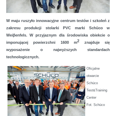
Nowe centrum doskonalenia technologii PVC-U otwarte
W maju ruszyło innowacyjne centrum testów i szkoleń z
zakresu produkcji stolarki PVC marki Schüco w
Weiβenfels. W przyjaznym dla środowiska obiekcie o
2
imponującej powierzchni 1600 m
znajduje się
wyposażenie o najwyższych standardach
technologicznych.
Oficjalne
otwarcie
Schüco
Test&Training
Center
Fot. Schüco