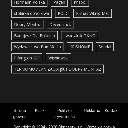
Hörmann Polska
Pagen
Krispol
stolarka otworowa
POiD
Klimas Wkręt-Met
Dobry Montaż
Deceuninck
Budujesz Dla Pokoleń
kwartalnik OKNO
Wydawnictwo Bud Media
KRISHOME
Soudal
Pilkington IGP
Wiśniowski
TERMOMODERNIZACJA plus DOBRY MONTAŻ
Strona
Kiosk
Polityka
Reklama
Kontakt
główna
prywatności
Copyright © 1994 - 2026 Oknoserwis.pl - Wszelkie prawa