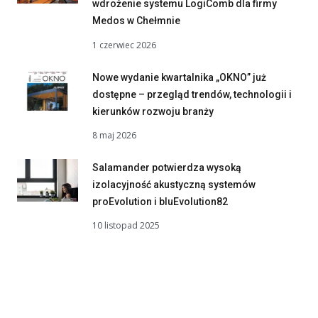
wdrożenie systemu LogiComb dla firmy
Medos w Chełmnie
1 czerwiec 2026
Nowe wydanie kwartalnika „OKNO” już
dostępne – przegląd trendów, technologii i
kierunków rozwoju branży
8 maj 2026
Salamander potwierdza wysoką
izolacyjność akustyczną systemów
proEvolution i bluEvolution82
10 listopad 2025