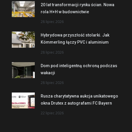
20 lat transformacji rynku ścian. Nowa
rola H+H w budownictwie
28 lipiec 2026
Hybrydowa przyszłość stolarki. Jak
Kömmerling łączy PVC i aluminium
28 lipiec 2026
Dom pod inteligentną ochroną podczas
wakacji
28 lipiec 2026
Rusza charytatywna aukcja unikatowego
okna Drutex z autografami FC Bayern
22 lipiec 2026