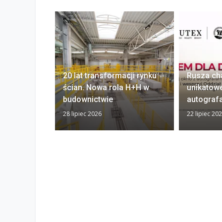
20 lat transformacji rynku
Rusza ch
ścian. Nowa rola H+H w
unikatow
budownictwie
autograf
28 lipiec 2026
22 lipiec 20