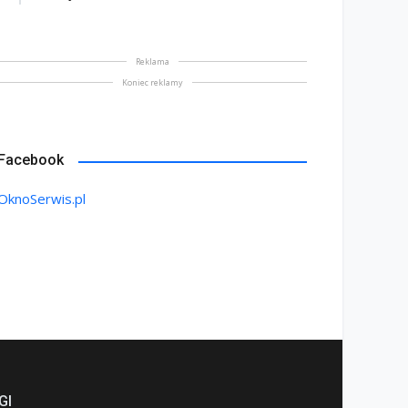
Reklama
Koniec reklamy
Facebook
OknoSerwis.pl
GI