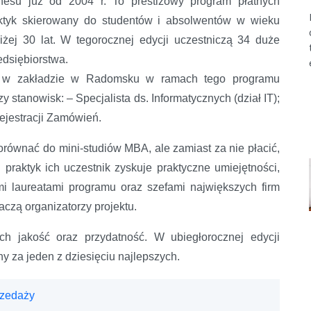
nesu już od 2004 r. To prestiżowy program płatnych
ktyk skierowany do studentów i absolwentów w wieku
iżej 30 lat. W tegorocznej edycji uczestniczą 34 duże
edsiębiorstwa.
 w zakładzie w Radomsku w ramach tego programu
y stanowisk: – Specjalista ds. Informatycznych (dział IT);
Rejestracji Zamówień.
równać do mini-studiów MBA, ale zamiast za nie płacić,
praktyk ich uczestnik zyskuje praktyczne umiejętności,
i laureatami programu oraz szefami największych firm
czą organizatorzy projektu.
ch jakość oraz przydatność. W ubiegłorocznej edycji
za jeden z dziesięciu najlepszych.
rzedaży