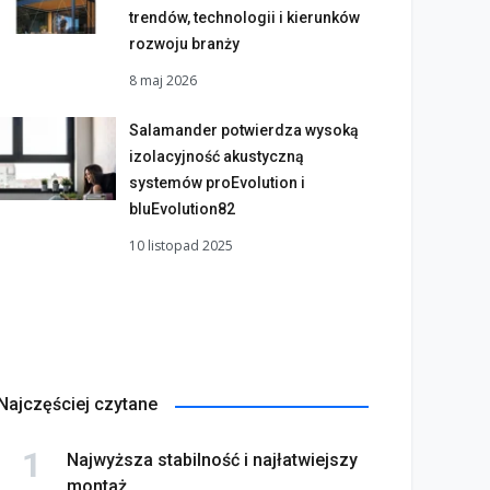
trendów, technologii i kierunków
rozwoju branży
8 maj 2026
Salamander potwierdza wysoką
izolacyjność akustyczną
systemów proEvolution i
bluEvolution82
10 listopad 2025
Najczęściej czytane
Najwyższa stabilność i najłatwiejszy
montaż