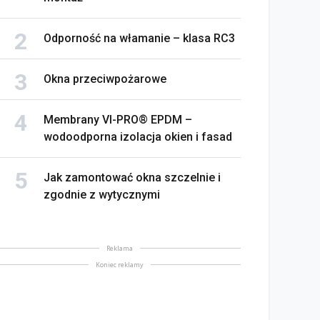
Odporność na włamanie – klasa RC3
Okna przeciwpożarowe
na bez tajemnic. Na co
Membrany VI-PRO® EPDM –
rócić uwagę przed
Saint-Gobain prezentuje
wodoodporna izolacja okien i fasad
akupem
nowy film wizerunkowy
lipiec 2026
13 lipiec 2026
Jak zamontować okna szczelnie i
zgodnie z wytycznymi
Reklama
Koniec reklamy