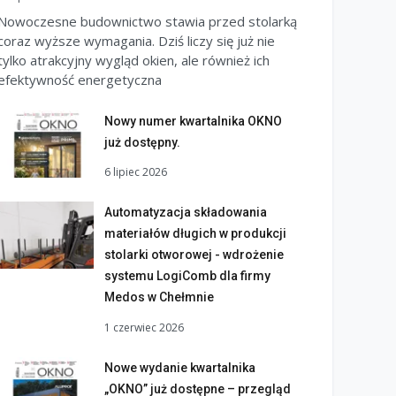
Nowoczesne budownictwo stawia przed stolarką
coraz wyższe wymagania. Dziś liczy się już nie
tylko atrakcyjny wygląd okien, ale również ich
efektywność energetyczna
Nowy numer kwartalnika OKNO
już dostępny.
6 lipiec 2026
Automatyzacja składowania
materiałów długich w produkcji
stolarki otworowej - wdrożenie
systemu LogiComb dla firmy
Medos w Chełmnie
1 czerwiec 2026
Nowe wydanie kwartalnika
„OKNO” już dostępne – przegląd