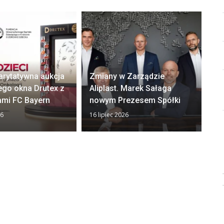
arytatywna aukcja
Zmiany w Zarządzie
Ok
ego okna Drutex z
Aliplast. Marek Sałaga
zw
ami FC Bayern
nowym Prezesem Spółki
z
26
16 lipiec 2026
13 