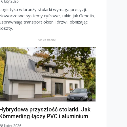
16 luty 2026
Logistyka w branży stolarki wymaga precyzji.
Nowoczesne systemy cyfrowe, takie jak Genetix,
usprawniają transport okien i drzwi, obniżając
koszty.
Koniec promocji
Hybrydowa przyszłość stolarki. Jak
Kömmerling łączy PVC i aluminium
28 lipiec 2026