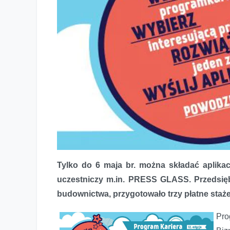
Tylko do 6 maja br. można składać aplikac
PRESS GLASS zaprasza do Programu Kariera
uczestniczy m.in. PRESS GLASS. Przedsiębi
budownictwa, przygotowało trzy płatne staż
Pro