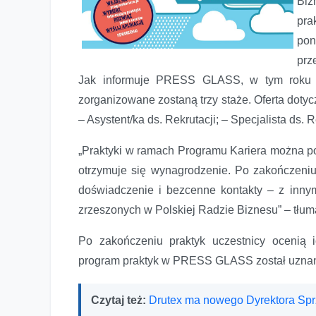
Biz
pra
pon
prz
Jak informuje PRESS GLASS, w tym roku
zorganizowane zostaną trzy staże. Oferta dotycz
– Asystent/ka ds. Rekrutacji; – Specjalista ds. 
„Praktyki w ramach Programu Kariera można po
otrzymuje się wynagrodzenie. Po zakończeniu 
doświadczenie i bezcenne kontakty – z innym
zrzeszonych w Polskiej Radzie Biznesu” – tłuma
Po zakończeniu praktyk uczestnicy ocenią i
program praktyk w PRESS GLASS został uznany 
Czytaj też:
Drutex ma nowego Dyrektora Sp