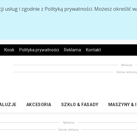
acji usług i zgodnie z Polityką prywatności. Możesz określi
Kiosk
Polityka prywatności
Reklama
Kontakt
Reklama
Koniec reklam
ŻALUZJE
AKCESORIA
SZKŁO & FASADY
MASZYNY & 
Reklama
Koniec reklamy