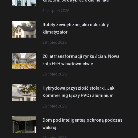
kosztów. Jak wybrać okna na lata
3 sierpień 2026
Rolety zewnętrzne jako naturalny
klimatyzator
29 lipiec 2026
20 lat transformacji rynku ścian. Nowa
rola H+H w budownictwie
28 lipiec 2026
Hybrydowa przyszłość stolarki. Jak
Kömmerling łączy PVC i aluminium
28 lipiec 2026
Dom pod inteligentną ochroną podczas
wakacji
28 lipiec 2026