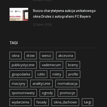
Rusza charytatywna aukcja unikatowego
okna Drutex z autografami FC Bayern
22 lipiec 2026
TAGI
okna
drzwi
wiesci
akcesoria
publicystycznie
vademecum
bramy
gospodarka
szklo
rolety
profile
maszyny
analitycznie
normalizacja
sponsorowany
ogrody
promocje
wydarzenia
fasady
okna_dachowe
targi