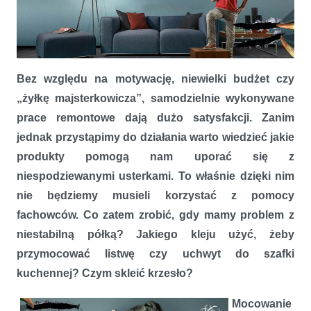
Zrób to sam z klejami T-REX - jak poradzić sobie z drobnymi
Bez względu na motywację, niewielki budżet czy
usterkami?
„żyłkę majsterkowicza”, samodzielnie wykonywane
prace remontowe dają dużo satysfakcji. Zanim
jednak przystąpimy do działania warto wiedzieć jakie
produkty pomogą nam uporać się z
niespodziewanymi usterkami. To właśnie dzięki nim
nie będziemy musieli korzystać z pomocy
fachowców. Co zatem zrobić, gdy mamy problem z
niestabilną półką? Jakiego kleju użyć, żeby
przymocować listwę czy uchwyt do szafki
kuchennej? Czym skleić krzesło?
Mocowanie