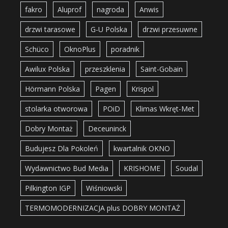
fakro
Aluprof
nagroda
Anwis
drzwi tarasowe
G-U Polska
drzwi przesuwne
Schüco
OknoPlus
poradnik
Awilux Polska
przeszklenia
Saint-Gobain
Hörmann Polska
Pagen
Krispol
stolarka otworowa
POiD
Klimas Wkręt-Met
Dobry Montaż
Deceuninck
Budujesz Dla Pokoleń
kwartalnik OKNO
Wydawnictwo Bud Media
KRISHOME
Soudal
Pilkington IGP
Wiśniowski
TERMOMODERNIZACJA plus DOBRY MONTAŻ