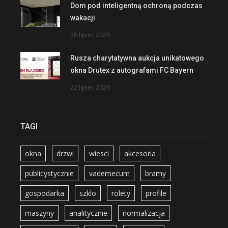
Dom pod inteligentną ochroną podczas
wakacji
28 lipiec 2026
Rusza charytatywna aukcja unikatowego
okna Drutex z autografami FC Bayern
22 lipiec 2026
TAGI
okna
drzwi
wiesci
akcesoria
publicystycznie
vademecum
bramy
gospodarka
szklo
rolety
profile
maszyny
analitycznie
normalizacja