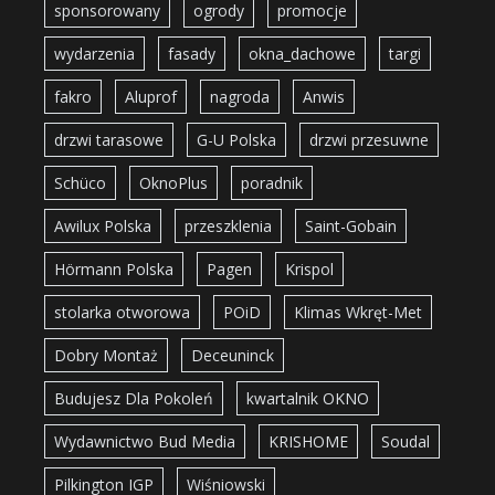
sponsorowany
ogrody
promocje
wydarzenia
fasady
okna_dachowe
targi
fakro
Aluprof
nagroda
Anwis
drzwi tarasowe
G-U Polska
drzwi przesuwne
Schüco
OknoPlus
poradnik
Awilux Polska
przeszklenia
Saint-Gobain
Hörmann Polska
Pagen
Krispol
stolarka otworowa
POiD
Klimas Wkręt-Met
Dobry Montaż
Deceuninck
Budujesz Dla Pokoleń
kwartalnik OKNO
Wydawnictwo Bud Media
KRISHOME
Soudal
Pilkington IGP
Wiśniowski