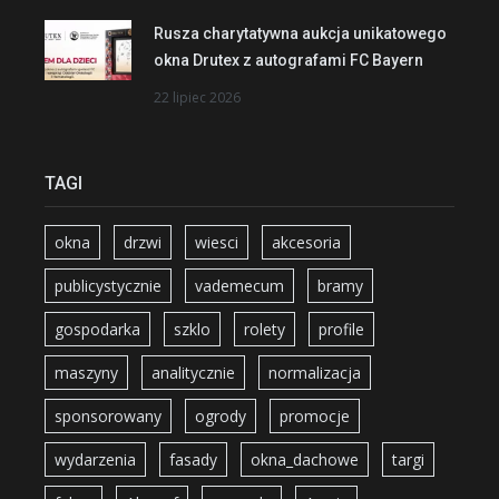
Rusza charytatywna aukcja unikatowego
okna Drutex z autografami FC Bayern
22 lipiec 2026
TAGI
okna
drzwi
wiesci
akcesoria
publicystycznie
vademecum
bramy
gospodarka
szklo
rolety
profile
maszyny
analitycznie
normalizacja
sponsorowany
ogrody
promocje
wydarzenia
fasady
okna_dachowe
targi