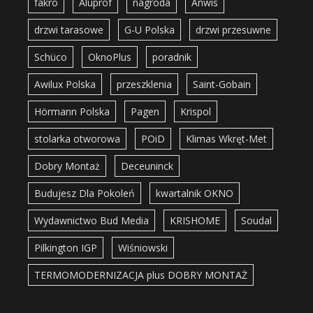
fakro
Aluprof
nagroda
Anwis
drzwi tarasowe
G-U Polska
drzwi przesuwne
Schüco
OknoPlus
poradnik
Awilux Polska
przeszklenia
Saint-Gobain
Hörmann Polska
Pagen
Krispol
stolarka otworowa
POiD
Klimas Wkręt-Met
Dobry Montaż
Deceuninck
Budujesz Dla Pokoleń
kwartalnik OKNO
Wydawnictwo Bud Media
KRISHOME
Soudal
Pilkington IGP
Wiśniowski
TERMOMODERNIZACJA plus DOBRY MONTAŻ