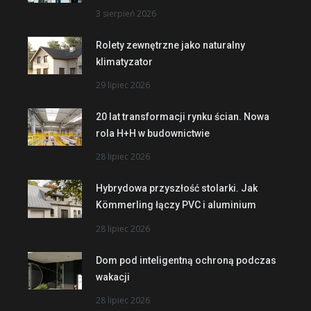
3 sierpień 2026
Rolety zewnętrzne jako naturalny
klimatyzator
29 lipiec 2026
20 lat transformacji rynku ścian. Nowa
rola H+H w budownictwie
28 lipiec 2026
Hybrydowa przyszłość stolarki. Jak
Kömmerling łączy PVC i aluminium
28 lipiec 2026
Dom pod inteligentną ochroną podczas
wakacji
28 lipiec 2026