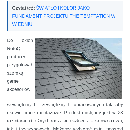
Czytaj też:
ŚWIATŁO I KOLOR JAKO
FUNDAMENT PROJEKTU THE TEMPTATION W
WIEDNIU
Do okien
RotoQ
producent
przygotował
szeroką
gamę
akcesoriów
wewnętrznych i zewnętrznych, opracowanych tak, aby
ułatwić prace montażowe. Produkt dostępny jest w 28
rozmiarach i różnych rodzajach szklenia – zarówno dwu,
jak i trzyszybowych. Możemy wybierać m.in. spośród