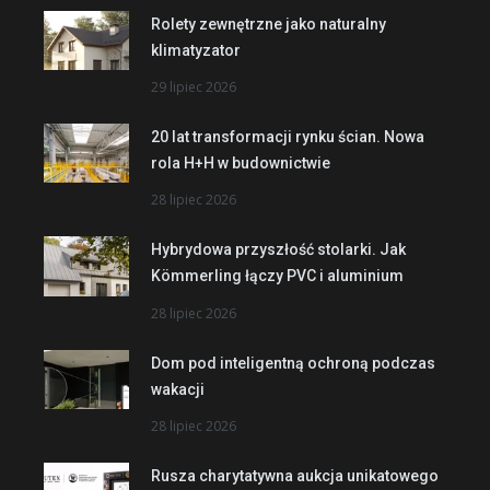
Rolety zewnętrzne jako naturalny
klimatyzator
29 lipiec 2026
20 lat transformacji rynku ścian. Nowa
rola H+H w budownictwie
28 lipiec 2026
Hybrydowa przyszłość stolarki. Jak
Kömmerling łączy PVC i aluminium
28 lipiec 2026
Dom pod inteligentną ochroną podczas
wakacji
28 lipiec 2026
Rusza charytatywna aukcja unikatowego