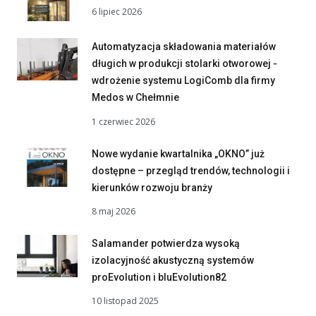
6 lipiec 2026
Automatyzacja składowania materiałów
długich w produkcji stolarki otworowej -
wdrożenie systemu LogiComb dla firmy
Medos w Chełmnie
1 czerwiec 2026
Nowe wydanie kwartalnika „OKNO” już
dostępne – przegląd trendów, technologii i
kierunków rozwoju branży
8 maj 2026
Salamander potwierdza wysoką
izolacyjność akustyczną systemów
proEvolution i bluEvolution82
10 listopad 2025