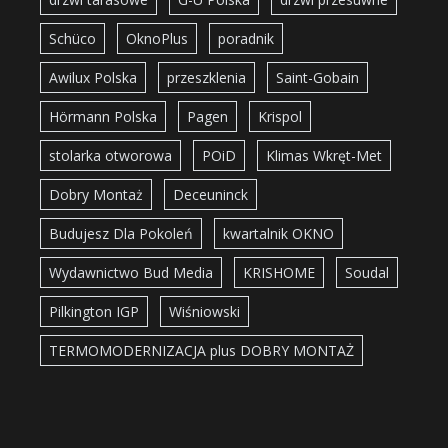
Schüco
OknoPlus
poradnik
Awilux Polska
przeszklenia
Saint-Gobain
Hörmann Polska
Pagen
Krispol
stolarka otworowa
POiD
Klimas Wkręt-Met
Dobry Montaż
Deceuninck
Budujesz Dla Pokoleń
kwartalnik OKNO
Wydawnictwo Bud Media
KRISHOME
Soudal
Pilkington IGP
Wiśniowski
TERMOMODERNIZACJA plus DOBRY MONTAŻ