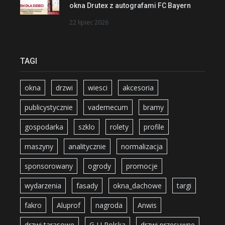
okna Drutex z autografami FC Bayern
22 lipiec 2026
TAGI
okna
drzwi
wiesci
akcesoria
publicystycznie
vademecum
bramy
gospodarka
szklo
rolety
profile
maszyny
analitycznie
normalizacja
sponsorowany
ogrody
promocje
wydarzenia
fasady
okna_dachowe
targi
fakro
Aluprof
nagroda
Anwis
drzwi tarasowe
G-U Polska
drzwi przesuwne